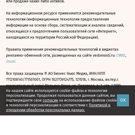
или продаже каких-либо активов.
На информационном ресурсе применяются рекомендательные
технологии (информационные технологии предоставления
информации на основе сбора, систематизации и анализа сведений,
относящихся к предпочтениям пользователей сети «Интернет»,
находящихся на территории Российской Федерации).
Правила применения рекомендательных технологий в виджетах
рекламно-обменной сети, размещенных на сайте vedomosti.ru:
СМИ2
,
24smi
Все права защищены © АО Бизнес Ньюс Медиа, ИНН/КПП
7712108141/771501001, ОГРН 1027739124775, 127018, г. Москва, вн.тер.г.
муниципальный округ Марьина Роща, ул. Полковая, д. 3, стр. 1 1999—
На нашем сайте используются cookie-файлы и технологии
2026
персонализации. Продолжая пользоваться данным сайтом, вы
ОК
подтверждаете свое
согласие
на использование файлов cookie
и технологий персонализации в соответствии с
Политикой в
отношении обработки персональных данных.