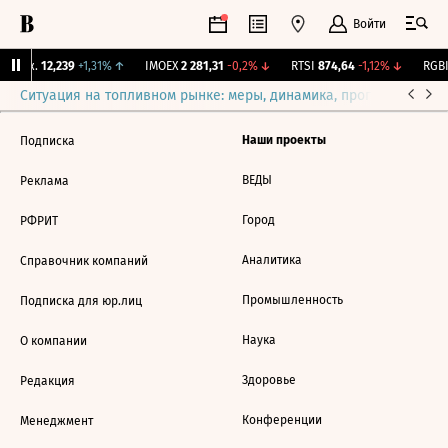
Войти
 Бирж.
12,239
+1,31%
↑
IMOEX
2 281,31
-0,2%
↓
RTSI
874,64
-1,12%
↓
RGBI
Ситуация на топливном рынке: меры, динамика, прогнозы
Выб
Наши проекты
Подписка
ВЕДЫ
Реклама
Город
РФРИТ
Аналитика
Справочник компаний
Промышленность
Подписка для юр.лиц
Наука
О компании
Здоровье
Редакция
Конференции
Менеджмент