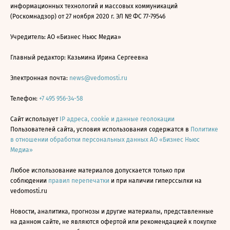
информационных технологий и массовых коммуникаций
(Роскомнадзор) от 27 ноября 2020 г. ЭЛ № ФС 77-79546
Учредитель: АО «Бизнес Ньюс Медиа»
Главный редактор: Казьмина Ирина Сергеевна
Электронная почта:
news@vedomosti.ru
Телефон:
+7 495 956-34-58
Сайт использует
IP адреса, cookie и данные геолокации
Пользователей сайта, условия использования содержатся в
Политике
в отношении обработки персональных данных АО «Бизнес Ньюс
Медиа»
Любое использование материалов допускается только при
соблюдении
правил перепечатки
и при наличии гиперссылки на
vedomosti.ru
Новости, аналитика, прогнозы и другие материалы, представленные
на данном сайте, не являются офертой или рекомендацией к покупке