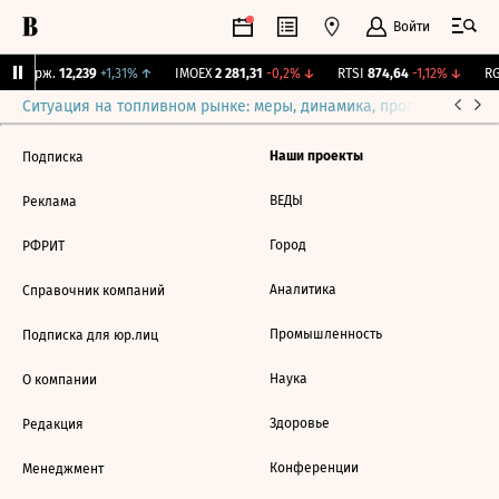
Войти
Y Бирж.
12,239
+1,31%
↑
IMOEX
2 281,31
-0,2%
↓
RTSI
874,64
-1,12%
↓
RG
Ситуация на топливном рынке: меры, динамика, прогнозы
Выб
Наши проекты
Подписка
ВЕДЫ
Реклама
Город
РФРИТ
Аналитика
Справочник компаний
Промышленность
Подписка для юр.лиц
Наука
О компании
Здоровье
Редакция
Конференции
Менеджмент