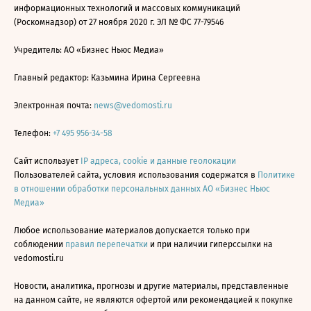
информационных технологий и массовых коммуникаций
(Роскомнадзор) от 27 ноября 2020 г. ЭЛ № ФС 77-79546
Учредитель: АО «Бизнес Ньюс Медиа»
Главный редактор: Казьмина Ирина Сергеевна
Электронная почта:
news@vedomosti.ru
Телефон:
+7 495 956-34-58
Сайт использует
IP адреса, cookie и данные геолокации
Пользователей сайта, условия использования содержатся в
Политике
в отношении обработки персональных данных АО «Бизнес Ньюс
Медиа»
Любое использование материалов допускается только при
соблюдении
правил перепечатки
и при наличии гиперссылки на
vedomosti.ru
Новости, аналитика, прогнозы и другие материалы, представленные
на данном сайте, не являются офертой или рекомендацией к покупке