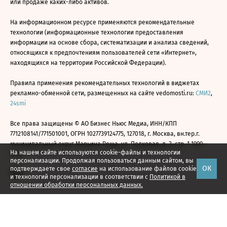
или продаже каких-либо активов.
На информационном ресурсе применяются рекомендательные
технологии (информационные технологии предоставления
информации на основе сбора, систематизации и анализа сведений,
относящихся к предпочтениям пользователей сети «Интернет»,
находящихся на территории Российской Федерации).
Правила применения рекомендательных технологий в виджетах
рекламно-обменной сети, размещенных на сайте vedomosti.ru:
СМИ2
,
24smi
Все права защищены © АО Бизнес Ньюс Медиа, ИНН/КПП
7712108141/771501001, ОГРН 1027739124775, 127018, г. Москва, вн.тер.г.
муниципальный округ Марьина Роща, ул. Полковая, д. 3, стр. 1 1999—
На нашем сайте используются cookie-файлы и технологии
2026
персонализации. Продолжая пользоваться данным сайтом, вы
ОК
подтверждаете свое
согласие
на использование файлов cookie
и технологий персонализации в соответствии с
Политикой в
отношении обработки персональных данных.