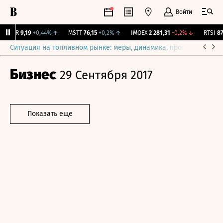
Войти
UTAR
9,19
+0,44%
↑
MSTT
76,15
+0,2%
↑
IMOEX
2 281,31
-0,2%
↓
RTSI
874
Ситуация на топливном рынке: меры, динамика, прогнозы
Выб
Бизнес
29 Сентября 2017
Показать еще