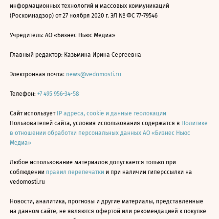
информационных технологий и массовых коммуникаций
(Роскомнадзор) от 27 ноября 2020 г. ЭЛ № ФС 77-79546
Учредитель: АО «Бизнес Ньюс Медиа»
Главный редактор: Казьмина Ирина Сергеевна
Электронная почта:
news@vedomosti.ru
Телефон:
+7 495 956-34-58
Сайт использует
IP адреса, cookie и данные геолокации
Пользователей сайта, условия использования содержатся в
Политике
в отношении обработки персональных данных АО «Бизнес Ньюс
Медиа»
Любое использование материалов допускается только при
соблюдении
правил перепечатки
и при наличии гиперссылки на
vedomosti.ru
Новости, аналитика, прогнозы и другие материалы, представленные
на данном сайте, не являются офертой или рекомендацией к покупке