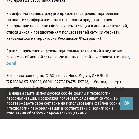
или продаже каких-либо активов.
На информационном ресурсе применяются рекомендательные
технологии (информационные технологии предоставления
информации на основе сбора, систематизации и анализа сведений,
относящихся к предпочтениям пользователей сети «Интернет»,
находящихся на территории Российской Федерации).
Правила применения рекомендательных технологий в виджетах
рекламно-обменной сети, размещенных на сайте vedomosti.ru:
СМИ2
,
24smi
Все права защищены © АО Бизнес Ньюс Медиа, ИНН/КПП
7712108141/771501001, ОГРН 1027739124775, 127018, г. Москва, вн.тер.г.
муниципальный округ Марьина Роща, ул. Полковая, д. 3, стр. 1 1999—
На нашем сайте используются cookie-файлы и технологии
2026
персонализации. Продолжая пользоваться данным сайтом, вы
ОК
подтверждаете свое
согласие
на использование файлов cookie
и технологий персонализации в соответствии с
Политикой в
отношении обработки персональных данных.