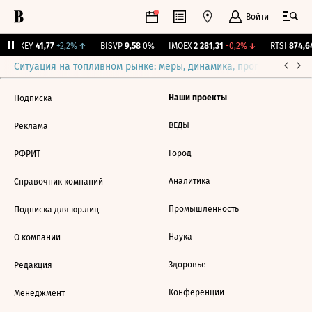
Войти
OKEY
41,77
+2,2%
↑
BISVP
9,58
0%
IMOEX
2 281,31
-0,2%
↓
RTSI
874,64
Ситуация на топливном рынке: меры, динамика, прогнозы
Выб
Наши проекты
Подписка
ВЕДЫ
Реклама
Город
РФРИТ
Аналитика
Справочник компаний
Промышленность
Подписка для юр.лиц
Наука
О компании
Здоровье
Редакция
Конференции
Менеджмент