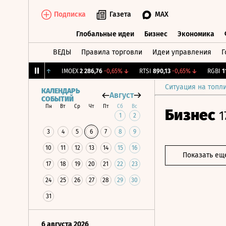
Подписка
Газета
MAX
Глобальные идеи
Бизнес
Экономика
ВЕДЫ
Правила торговли
Идеи управления
Г
Глобальные идеи
Бизнес
Экономик
2,085
+0,79%
↑
IMOEX
2 286,76
-0,65%
↓
RTSI
890,13
-0,65%
↓
RGBI
115,2
Ситуация на топл
КАЛЕНДАРЬ
Август
СОБЫТИЙ
Пн
Вт
Ср
Чт
Пт
Сб
Вс
Бизнес
1
1
2
3
4
5
6
7
8
9
10
11
12
13
14
15
16
Показать ещ
17
18
19
20
21
22
23
24
25
26
27
28
29
30
31
6 августа 2026