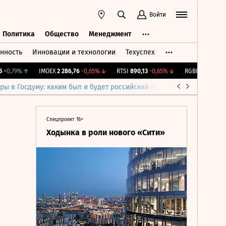
Войти
Политика
Общество
Менеджмент
нность
Инновации и технологии
Техуспех
ть
Политика
Общество
Менеджмент
,79%
↑
IMOEX
2 286,76
-0,65%
↓
RTSI
890,13
-0,65%
↓
RGBI
115,23
+0,08
ры в Госдуму: каким был и будет российский парламент
Война н
Спецпроект 16+
Ходынка в роли нового «Сити»