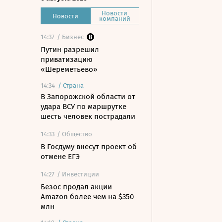
Новости
Новости
компаний
14:37
/ Бизнес
Путин разрешил
приватизацию
«Шереметьево»
14:34
/
Страна
В Запорожской области от
удара ВСУ по маршрутке
шесть человек пострадали
14:33
/ Общество
В Госдуму внесут проект об
отмене ЕГЭ
14:27
/ Инвестиции
Безос продал акции
Amazon более чем на $350
млн