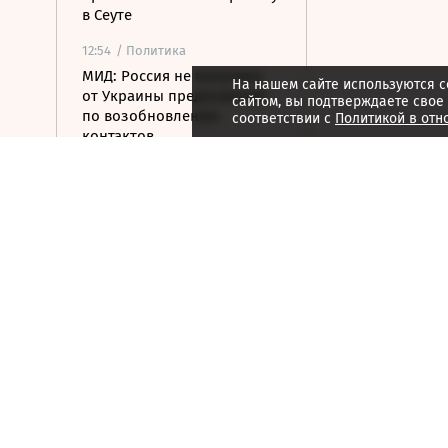
в Сеуте
12:54
/ Политика
МИД: Россия не получала
На нашем сайте используются c
от Украины предложений
сайтом, вы подтверждаете свое
по возобновлению
соответствии с
Политикой в отн
контактов
12:40
/ Общество
Главное из заявлений
Ямпольской о русском
языке
12:37
/ Экономика
Аномальная жара может
нанести экономике Европы
ущерб в 800 млрд евро
12:35
/ Политика
Верховный суд Швеции
отказался пересматривать
дело сухогруза Caffa