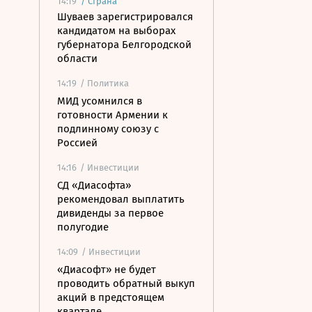
14:19
/
Страна
Шуваев зарегистрировался
кандидатом на выборах
губернатора Белгородской
области
14:19
/ Политика
МИД усомнился в
готовности Армении к
подлинному союзу с
Россией
14:16
/ Инвестиции
СД «Диасофта»
рекомендовал выплатить
дивиденды за первое
полугодие
14:09
/ Инвестиции
«Диасофт» не будет
проводить обратный выкуп
акций в предстоящем
квартале