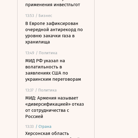
применения инвестльгот
13:53
/ Бизнес
В Европе зафиксирован
очередной антирекорд по
уровню закачки газа в
хранилища
13:49
/ Политика
МИД РФ указал на
волатильность в
заявлениях США по
украинским переговорам
13:37
/ Политика
МИД: Армения называет
«диверсификацией» отказ
от сотрудничества с
Россией
13:33
/
Страна
Херсонская область