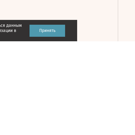
ься данным
Принять
изации в