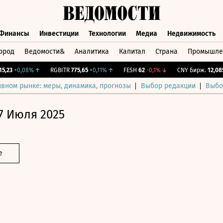
Финансы
Инвестиции
Технологии
Медиа
Недвижимость
ород
Ведомости&
Аналитика
Капитал
Страна
Промышле
а
Финансы
Инвестиции
Технологии
Медиа
Недвижимос
3
+0,08%
↑
RGBITR
775,65
+0,11%
↑
FESH
62
-0,1%
↓
CNY Бирж.
12,085
+0
ивном рынке: меры, динамика, прогнозы
Выбор редакции
Выбо
7 Июля 2025
е