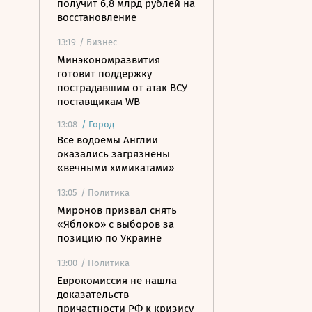
получит 6,8 млрд рублей на
восстановление
13:19
/ Бизнес
Минэкономразвития
готовит поддержку
пострадавшим от атак ВСУ
поставщикам WB
13:08
/
Город
Все водоемы Англии
оказались загрязнены
«вечными химикатами»
13:05
/ Политика
Миронов призвал снять
«Яблоко» с выборов за
позицию по Украине
13:00
/ Политика
Еврокомиссия не нашла
доказательств
причастности РФ к кризису