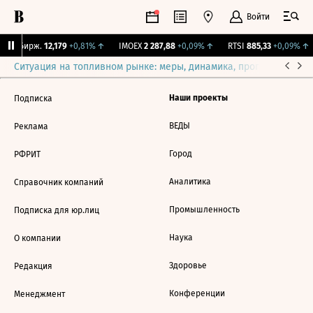
Войти
CNY Бирж.
12,179
+0,81%
↑
IMOEX
2 287,88
+0,09%
↑
RTSI
885,33
+0,09%
↑
Ситуация на топливном рынке: меры, динамика, прогнозы
Выб
Наши проекты
Подписка
ВЕДЫ
Реклама
Город
РФРИТ
Аналитика
Справочник компаний
Промышленность
Подписка для юр.лиц
Наука
О компании
Здоровье
Редакция
Конференции
Менеджмент