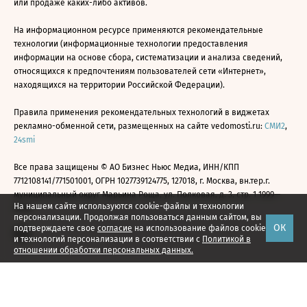
или продаже каких-либо активов.
На информационном ресурсе применяются рекомендательные
технологии (информационные технологии предоставления
информации на основе сбора, систематизации и анализа сведений,
относящихся к предпочтениям пользователей сети «Интернет»,
находящихся на территории Российской Федерации).
Правила применения рекомендательных технологий в виджетах
рекламно-обменной сети, размещенных на сайте vedomosti.ru:
СМИ2
,
24smi
Все права защищены © АО Бизнес Ньюс Медиа, ИНН/КПП
7712108141/771501001, ОГРН 1027739124775, 127018, г. Москва, вн.тер.г.
муниципальный округ Марьина Роща, ул. Полковая, д. 3, стр. 1 1999—
На нашем сайте используются cookie-файлы и технологии
2026
персонализации. Продолжая пользоваться данным сайтом, вы
ОК
подтверждаете свое
согласие
на использование файлов cookie
и технологий персонализации в соответствии с
Политикой в
отношении обработки персональных данных.