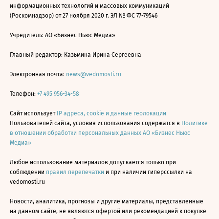
информационных технологий и массовых коммуникаций
(Роскомнадзор) от 27 ноября 2020 г. ЭЛ № ФС 77-79546
Учредитель: АО «Бизнес Ньюс Медиа»
Главный редактор: Казьмина Ирина Сергеевна
Электронная почта:
news@vedomosti.ru
Телефон:
+7 495 956-34-58
Сайт использует
IP адреса, cookie и данные геолокации
Пользователей сайта, условия использования содержатся в
Политике
в отношении обработки персональных данных АО «Бизнес Ньюс
Медиа»
Любое использование материалов допускается только при
соблюдении
правил перепечатки
и при наличии гиперссылки на
vedomosti.ru
Новости, аналитика, прогнозы и другие материалы, представленные
на данном сайте, не являются офертой или рекомендацией к покупке