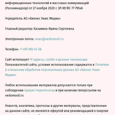
информационных технологий и массовых коммуникаций
(Роскомнадзор) от 27 ноября 2020 г. ЭЛ № ФС 77-79546
Учредитель: АО «Бизнес Ньюс Медиа»
Главный редактор: Казьмина Ирина Сергеевна
Электронная почта:
news@vedomosti.ru
Телефон:
+7 495 956-34-58
Сайт использует
IP адреса, cookie и данные геолокации
Пользователей сайта, условия использования содержатся в
Политике
в отношении обработки персональных данных АО «Бизнес Ньюс
Медиа»
Любое использование материалов допускается только при
соблюдении
правил перепечатки
и при наличии гиперссылки на
vedomosti.ru
Новости, аналитика, прогнозы и другие материалы, представленные
на данном сайте, не являются офертой или рекомендацией к покупке