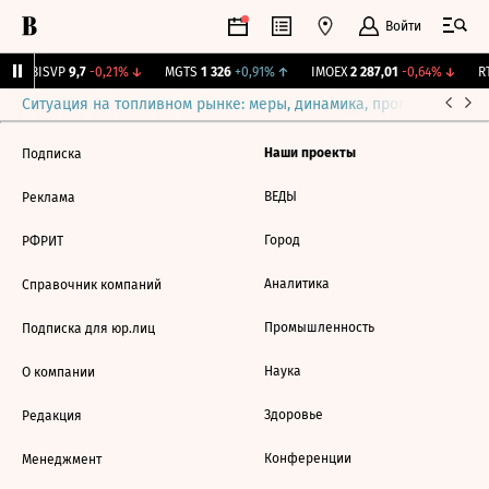
Войти
↑
BISVP
9,7
-0,21%
↓
MGTS
1 326
+0,91%
↑
IMOEX
2 287,01
-0,64%
↓
RT
Ситуация на топливном рынке: меры, динамика, прогнозы
Выб
Наши проекты
Подписка
ВЕДЫ
Реклама
Город
РФРИТ
Аналитика
Справочник компаний
Промышленность
Подписка для юр.лиц
Наука
О компании
Здоровье
Редакция
Конференции
Менеджмент