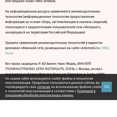
или продаже каких-либо активов.
На информационном ресурсе применяются рекомендательные
технологии (информационные технологии предоставления
информации на основе сбора, систематизации и анализа сведений,
относящихся к предпочтениям пользователей сети «Интернет»,
находящихся на территории Российской Федерации).
Правила применения рекомендательных технологий в виджетах
рекламно-обменной сети, размещенных на сайте vedomosti.ru:
СМИ2
,
24smi
Все права защищены © АО Бизнес Ньюс Медиа, ИНН/КПП
7712108141/771501001, ОГРН 1027739124775, 127018, г. Москва, вн.тер.г.
муниципальный округ Марьина Роща, ул. Полковая, д. 3, стр. 1 1999—
На нашем сайте используются cookie-файлы и технологии
2026
персонализации. Продолжая пользоваться данным сайтом, вы
ОК
подтверждаете свое
согласие
на использование файлов cookie
и технологий персонализации в соответствии с
Политикой в
отношении обработки персональных данных.