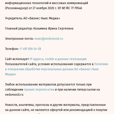
информационных технологий и массовых коммуникаций
(Роскомнадзор) от 27 ноября 2020 г. ЭЛ № ФС 77-79546
Учредитель: АО «Бизнес Ньюс Медиа»
Главный редактор: Казьмина Ирина Сергеевна
Электронная почта:
news@vedomosti.ru
Телефон:
+7 495 956-34-58
Сайт использует
IP адреса, cookie и данные геолокации
Пользователей сайта, условия использования содержатся в
Политике
в отношении обработки персональных данных АО «Бизнес Ньюс
Медиа»
Любое использование материалов допускается только при
соблюдении
правил перепечатки
и при наличии гиперссылки на
vedomosti.ru
Новости, аналитика, прогнозы и другие материалы, представленные
на данном сайте, не являются офертой или рекомендацией к покупке