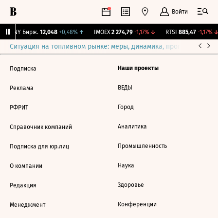
Войти
CNY Бирж.
12,048
+0,48%
↑
IMOEX
2 274,79
-1,17%
↓
RTSI
885,47
-1,17%
↓
Ситуация на топливном рынке: меры, динамика, прогнозы
Выб
Наши проекты
Подписка
ВЕДЫ
Реклама
Город
РФРИТ
Аналитика
Справочник компаний
Промышленность
Подписка для юр.лиц
Наука
О компании
Здоровье
Редакция
Конференции
Менеджмент