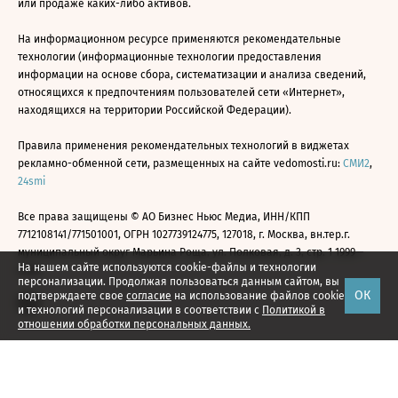
или продаже каких-либо активов.
На информационном ресурсе применяются рекомендательные
технологии (информационные технологии предоставления
информации на основе сбора, систематизации и анализа сведений,
относящихся к предпочтениям пользователей сети «Интернет»,
находящихся на территории Российской Федерации).
Правила применения рекомендательных технологий в виджетах
рекламно-обменной сети, размещенных на сайте vedomosti.ru:
СМИ2
,
24smi
Все права защищены © АО Бизнес Ньюс Медиа, ИНН/КПП
7712108141/771501001, ОГРН 1027739124775, 127018, г. Москва, вн.тер.г.
муниципальный округ Марьина Роща, ул. Полковая, д. 3, стр. 1 1999—
На нашем сайте используются cookie-файлы и технологии
2026
персонализации. Продолжая пользоваться данным сайтом, вы
ОК
подтверждаете свое
согласие
на использование файлов cookie
и технологий персонализации в соответствии с
Политикой в
отношении обработки персональных данных.