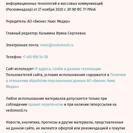
информационных технологий и массовых коммуникаций
(Роскомнадзор) от 27 ноября 2020 г. ЭЛ № ФС 77-79546
Учредитель: АО «Бизнес Ньюс Медиа»
Главный редактор: Казьмина Ирина Сергеевна
Электронная почта:
news@vedomosti.ru
Телефон:
+7 495 956-34-58
Сайт использует
IP адреса, cookie и данные геолокации
Пользователей сайта, условия использования содержатся в
Политике
в отношении обработки персональных данных АО «Бизнес Ньюс
Медиа»
Любое использование материалов допускается только при
соблюдении
правил перепечатки
и при наличии гиперссылки на
vedomosti.ru
Новости, аналитика, прогнозы и другие материалы, представленные
на данном сайте, не являются офертой или рекомендацией к покупке