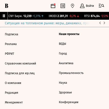
Войти
↓
CNY Бирж.
12,239
+1,31%
↑
IMOEX
2 281,31
-0,2%
↓
RTSI
874,64
-1,12%
Ситуация на топливном рынке: меры, динамика, прогнозы
Выб
Наши проекты
Подписка
ВЕДЫ
Реклама
Город
РФРИТ
Аналитика
Справочник компаний
Промышленность
Подписка для юр.лиц
Наука
О компании
Здоровье
Редакция
Конференции
Менеджмент