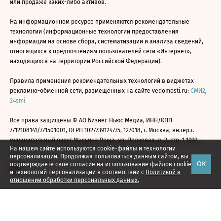
или продаже каких-либо активов.
На информационном ресурсе применяются рекомендательные
технологии (информационные технологии предоставления
информации на основе сбора, систематизации и анализа сведений,
относящихся к предпочтениям пользователей сети «Интернет»,
находящихся на территории Российской Федерации).
Правила применения рекомендательных технологий в виджетах
рекламно-обменной сети, размещенных на сайте vedomosti.ru:
СМИ2
,
24smi
Все права защищены © АО Бизнес Ньюс Медиа, ИНН/КПП
7712108141/771501001, ОГРН 1027739124775, 127018, г. Москва, вн.тер.г.
муниципальный округ Марьина Роща, ул. Полковая, д. 3, стр. 1 1999—
На нашем сайте используются cookie-файлы и технологии
2026
персонализации. Продолжая пользоваться данным сайтом, вы
ОК
подтверждаете свое
согласие
на использование файлов cookie
и технологий персонализации в соответствии с
Политикой в
отношении обработки персональных данных.