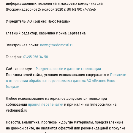
информационных технологий и массовых коммуникаций
(Роскомнадзор) от 27 ноября 2020 г. ЭЛ № ФС 77-79546
Учредитель: АО «Бизнес Ньюс Медиа»
Главный редактор: Казьмина Ирина Сергеевна
Электронная почта:
news@vedomosti.ru
Телефон:
+7 495 956-34-58
Сайт использует
IP адреса, cookie и данные геолокации
Пользователей сайта, условия использования содержатся в
Политике
в отношении обработки персональных данных АО «Бизнес Ньюс
Медиа»
Любое использование материалов допускается только при
соблюдении
правил перепечатки
и при наличии гиперссылки на
vedomosti.ru
Новости, аналитика, прогнозы и другие материалы, представленные
на данном сайте, не являются офертой или рекомендацией к покупке