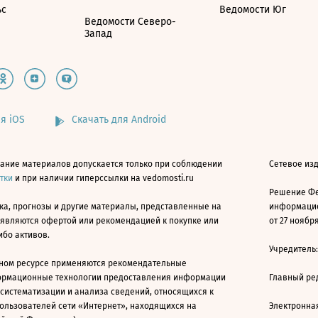
ьс
Ведомости Юг
Ведомости Северо-
Запад
я iOS
Скачать для Android
ание материалов допускается только при соблюдении
Сетевое изд
атки
и при наличии гиперссылки на vedomosti.ru
Решение Фе
ка, прогнозы и другие материалы, представленные на
информацио
 являются офертой или рекомендацией к покупке или
от 27 ноября
ибо активов.
Учредитель
ном ресурсе применяются рекомендательные
ормационные технологии предоставления информации
Главный ре
 систематизации и анализа сведений, относящихся к
ользователей сети «Интернет», находящихся на
Электронна