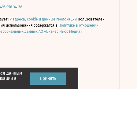
 495 956-34-58
ьзует
IP адреса, cookie и данные геолокации
Пользователей
овия использования содержатся в
Политике в отношении
персональных данных АО «Бизнес Ньюс Медиа»
ься данным
Принять
изации в