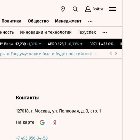
Войти
Политика
Общество
Менеджмент
нность
Инновации и технологии
Техуспех
ть
Политика
Общество
Менеджмент
 Бирж.
12,239
+1,31%
↑
ABRD
123,2
+0,33%
↑
BRZL
1 432
0%
IMOEX
2 281,3
ры в Госдуму: каким был и будет российский парламент
Война н
Контакты
127018, г. Москва, ул. Полковая, д. 3, стр. 1
На карте
+7 495 956-34-58