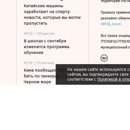
территории Росс
Китайские машины
заработают на спирту:
Правила примене
новости, которые вы могли
рекламно-обменно
пропустить
INFOX
,
24smi
05:59
/ Общество
Все права защищ
В школах с сентября
7712108141/7715010
изменится программа
муниципальный окр
обучения
05:39
/ Политика
На нашем сайте используются c
Киев пообещал США не
сайтом, вы подтверждаете свое
бить по танкерам КТК в
соответствии с
Политикой в отн
Черном море
05:15
/ Политика
ВС РФ ударили по
военному заводу и складу
топлива в Киеве
04:48
/ Политика
На подлете к Москве