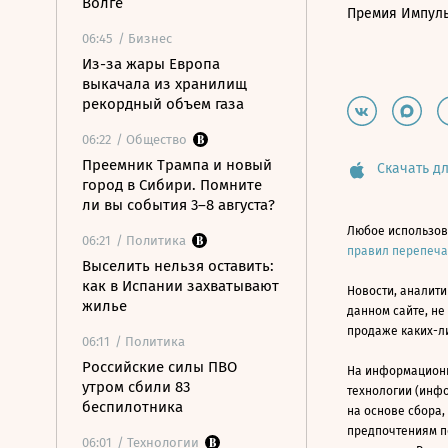
Волге
Премия Импул
06:45
/ Бизнес
Из-за жары Европа
выкачала из хранилищ
рекордный объем газа
06:22
/ Общество
Преемник Трампа и новый
Скачать дл
город в Сибири. Помните
ли вы события 3–8 августа?
Любое использов
06:21
/ Политика
правил перепеч
Выселить нельзя оставить:
как в Испании захватывают
Новости, аналити
жилье
данном сайте, не
продаже каких-л
06:11
/ Политика
Российские силы ПВО
На информацион
утром сбили 83
технологии (инф
беспилотника
на основе сбора,
предпочтениям п
06:01
/ Технологии