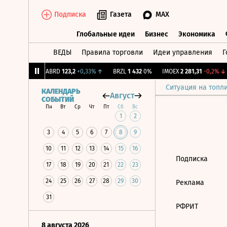
Подписка
Газета
MAX
Глобальные идеи
Бизнес
Экономика
ВЕДЫ
Правила торговли
Идеи управления
Г
Глобальные идеи
Бизнес
Экономик
39
+1,31%
↑
ABRD
123,2
+0,33%
↑
BRZL
1 432
0%
IMOEX
2 281,31
-0,2%
↓
Ситуация на топл
КАЛЕНДАРЬ
Август
СОБЫТИЙ
Пн
Вт
Ср
Чт
Пт
Сб
Вс
1
2
3
4
5
6
7
8
9
10
11
12
13
14
15
16
Подписка
17
18
19
20
21
22
23
24
25
26
27
28
29
30
Реклама
31
РФРИТ
8 августа 2026