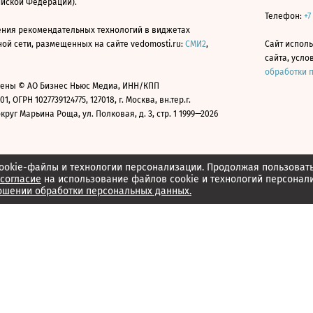
ийской Федерации).
Телефон:
+7
ния рекомендательных технологий в виджетах
й сети, размещенных на сайте vedomosti.ru:
СМИ2
,
Сайт испол
сайта, усл
обработки 
ены © АО Бизнес Ньюс Медиа, ИНН/КПП
01, ОГРН 1027739124775, 127018, г. Москва, вн.тер.г.
уг Марьина Роща, ул. Полковая, д. 3, стр. 1 1999—2026
ookie-файлы и технологии персонализации. Продолжая пользоват
согласие
на использование файлов cookie и технологий персонал
ошении обработки персональных данных.