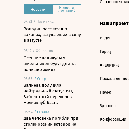
Справочник ко
Новости
Новости
компаний
07:42
/ Политика
Наши проек
Володин рассказал о
законах, вступающих в силу
ВЕДЫ
в августе
07:12
/ Общество
Город
Осенние каникулы у
школьников будут длиться
Аналитика
дольше зимних
Промышленнос
06:55
/
Спорт
Валиева получила
нейтральный статус ISU,
Наука
Заболотный перешел в
медиаклуб Басты
Здоровье
06:54
/
Страна
Два человека погибли при
Конференции
столкновении катеров на