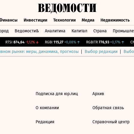
Финансы
Инвестиции
Технологии
Медиа
Недвижимость
ород
Ведомости&
Аналитика
Капитал
Страна
Промышле
а
Финансы
Инвестиции
Технологии
Медиа
Недвижимос
RTSI
874,64
-1,12%
↓
RGBI
115,27
+0,08%
↑
RGBITR
776,93
+0,17%
↑
CNY
ивном рынке: меры, динамика, прогнозы
Выбор редакции
Выбо
Подписка для юр.лиц
Архив
О компании
Обратная связь
Редакция
Справочный центр