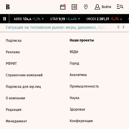
Войти
1%
↑
ABRD
124,4
+1,3%
↑
UTAR
9,19
+0,44%
↑
IMOEX
2 281,31
-0,2%
↓
R
Ситуация на топливном рынке: меры, динамика, прогнозы
Выб
Наши проекты
Подписка
ВЕДЫ
Реклама
Город
РФРИТ
Аналитика
Справочник компаний
Промышленность
Подписка для юр.лиц
Наука
О компании
Здоровье
Редакция
Конференции
Менеджмент