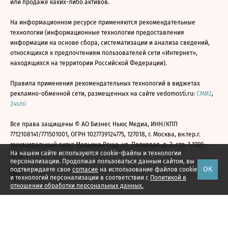
или продаже каких-либо активов.
На информационном ресурсе применяются рекомендательные
технологии (информационные технологии предоставления
информации на основе сбора, систематизации и анализа сведений,
относящихся к предпочтениям пользователей сети «Интернет»,
находящихся на территории Российской Федерации).
Правила применения рекомендательных технологий в виджетах
рекламно-обменной сети, размещенных на сайте vedomosti.ru:
СМИ2
,
24smi
Все права защищены © АО Бизнес Ньюс Медиа, ИНН/КПП
7712108141/771501001, ОГРН 1027739124775, 127018, г. Москва, вн.тер.г.
муниципальный округ Марьина Роща, ул. Полковая, д. 3, стр. 1 1999—
На нашем сайте используются cookie-файлы и технологии
2026
персонализации. Продолжая пользоваться данным сайтом, вы
ОК
подтверждаете свое
согласие
на использование файлов cookie
и технологий персонализации в соответствии с
Политикой в
отношении обработки персональных данных.