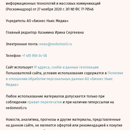
информационных технологий и массовых коммуникаций
(Роскомнадзор) от 27 ноября 2020 г. ЭЛ № ФС 77-79546
Учредитель: АО «Бизнес Ньюс Медиа»
Главный редактор: Казьмина Ирина Сергеевна
Электронная почта:
news@vedomosti.ru
Телефон:
+7 495 956-34-58
Сайт использует
IP адреса, cookie и данные геолокации
Пользователей сайта, условия использования содержатся в
Политике
в отношении обработки персональных данных АО «Бизнес Ньюс
Медиа»
Любое использование материалов допускается только при
соблюдении
правил перепечатки
и при наличии гиперссылки на
vedomosti.ru
Новости, аналитика, прогнозы и другие материалы, представленные
на данном сайте, не являются офертой или рекомендацией к покупке