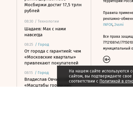
территории Росс
Мосбиржи достиг 17,5 трлн
рублей
Правила примене
рекламно-обменно
08:30
/ Технологии
INFOX
,
24smi
Шадаев: Max с нами
навсегда
Все права защищ
7712108141/7715010
08:25
/
Город
муниципальный окр
От города с гарантией: чем
«Московские кварталы»
привлекают покупателей
На нашем сайте используются c
08:15
/
Город
сайтом, вы подтверждаете свое
Владислав Овчинский:
соответствии с
Политикой в отн
«Масштабы городских
программ грандиозны»
08:12
/ Инвестиции
Нетто-приток от
инвесторов в июле
составил 33,7 млрд рублей
08:10
/ Инвестиции