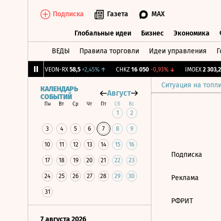
Подписка
Газета
MAX
Глобальные идеи
Бизнес
Экономика
ВЕДЫ
Правила торговли
Идеи управления
Г
Глобальные идеи
Бизнес
Экономик
83
+0,84%
↑
VEON-RX
58,5
+2,45%
↑
CHKZ
16 050
-0,93%
↓
IMOEX
2 303,27
Ситуация на топл
КАЛЕНДАРЬ
Август
СОБЫТИЙ
Пн
Вт
Ср
Чт
Пт
Сб
Вс
1
2
3
4
5
6
7
8
9
10
11
12
13
14
15
16
Подписка
17
18
19
20
21
22
23
24
25
26
27
28
29
30
Реклама
31
РФРИТ
7 августа 2026