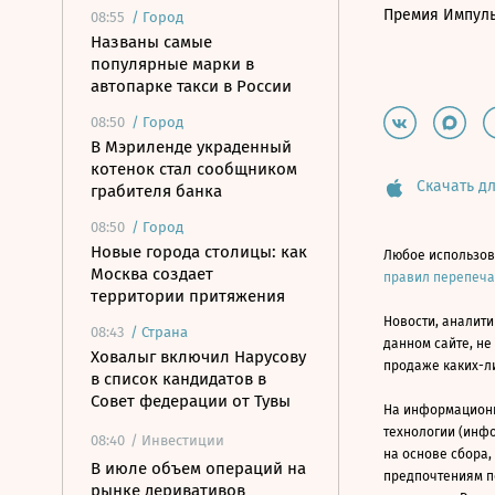
Премия Импул
08:55
/
Город
Названы самые
популярные марки в
автопарке такси в России
08:50
/
Город
В Мэриленде украденный
котенок стал сообщником
Скачать дл
грабителя банка
08:50
/
Город
Новые города столицы: как
Любое использов
Москва создает
правил перепеч
территории притяжения
Новости, аналити
08:43
/
Страна
данном сайте, не
Ховалыг включил Нарусову
продаже каких-л
в список кандидатов в
Совет федерации от Тувы
На информацион
технологии (инф
08:40
/ Инвестиции
на основе сбора,
В июле объем операций на
предпочтениям п
рынке деривативов