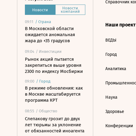
Справочник ко
Новости
Новости
компаний
09:11
/
Страна
Наши проек
В Московской области
ожидается аномальная
ВЕДЫ
жара до +35 градусов
09:04
/ Инвестиции
Город
Рынок акций пытается
закрепиться выше уровня
Аналитика
2300 по индексу Мосбиржи
09:00
/
Город
Промышленнос
В режиме обновления: как
в Москве масштабируется
Наука
программа КРТ
08:55
/ Общество
Здоровье
Слепакову грозит до двух
лет тюрьмы за уклонение
Конференции
от обязанностей иноагента