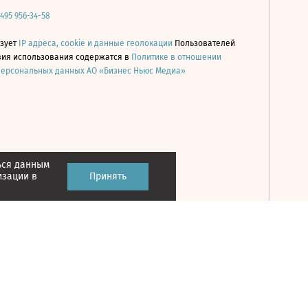
 495 956-34-58
ьзует
IP адреса, cookie и данные геолокации
Пользователей
овия использования содержатся в
Политике в отношении
персональных данных АО «Бизнес Ньюс Медиа»
ься данным
Принять
изации в