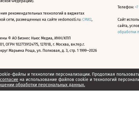
ийской Федерации).
Телефон:
+7
ния рекомендательных технологий в виджетах
й сети, размещенных на сайте vedomosti.ru:
СМИ2
,
Сайт испол
сайта, усл
обработки 
ены © АО Бизнес Ньюс Медиа, ИНН/КПП
01, ОГРН 1027739124775, 127018, г. Москва, вн.тер.г.
уг Марьина Роща, ул. Полковая, д. 3, стр. 1 1999—2026
ookie-файлы и технологии персонализации. Продолжая пользоват
согласие
на использование файлов cookie и технологий персонал
ошении обработки персональных данных.