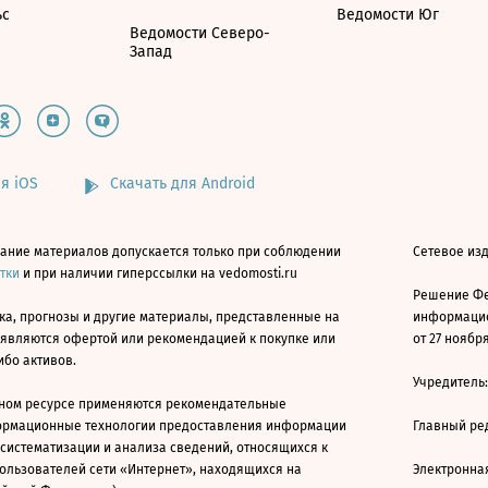
ьс
Ведомости Юг
Ведомости Северо-
Запад
я iOS
Скачать для Android
ание материалов допускается только при соблюдении
Сетевое изд
атки
и при наличии гиперссылки на vedomosti.ru
Решение Фе
ка, прогнозы и другие материалы, представленные на
информацио
 являются офертой или рекомендацией к покупке или
от 27 ноября
ибо активов.
Учредитель
ном ресурсе применяются рекомендательные
ормационные технологии предоставления информации
Главный ре
 систематизации и анализа сведений, относящихся к
ользователей сети «Интернет», находящихся на
Электронна