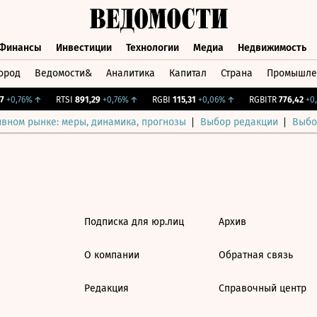
Финансы
Инвестиции
Технологии
Медиа
Недвижимость
ород
Ведомости&
Аналитика
Капитал
Страна
Промышле
а
Финансы
Инвестиции
Технологии
Медиа
Недвижимос
+0,76%
↑
RTSI
891,29
+0,76%
↑
RGBI
115,31
+0,06%
↑
RGBITR
776,42
+0,
ивном рынке: меры, динамика, прогнозы
Выбор редакции
Выбо
Подписка для юр.лиц
Архив
О компании
Обратная связь
Редакция
Справочный центр