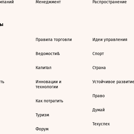
мпаний
Менеджмент
Распространение
ты
Правила торговли
Идеи управления
Ведомости&
Спорт
Капитал
Страна
ть
Инновации и
Устойчивое развити
технологии
Право
Как потратить
Думай
Туризм
Техуспех
Форум