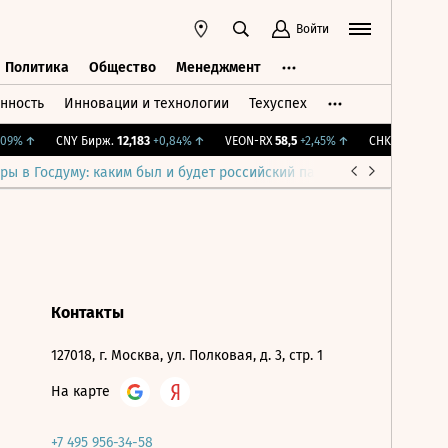
Войти
Политика
Общество
Менеджмент
нность
Инновации и технологии
Техуспех
ть
Политика
Общество
Менеджмент
09%
↑
CNY Бирж.
12,183
+0,84%
↑
VEON-RX
58,5
+2,45%
↑
CHKZ
16 050
-0
ры в Госдуму: каким был и будет российский парламент
Война н
Контакты
127018, г. Москва, ул. Полковая, д. 3, стр. 1
На карте
+7 495 956-34-58