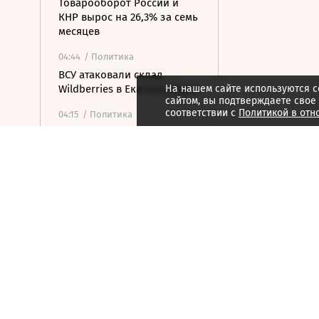
Товарооборот России и
КНР вырос на 26,3% за семь
месяцев
04:44
/ Политика
ВСУ атаковали склад
Wildberries в Екатеринбурге
На нашем сайте используются c
сайтом, вы подтверждаете свое
соответствии с
Политикой в отн
04:15
/ Политика
Bloomberg: в
киберкомандовании США
за месяц произошла серия
самоубийств
04:13
/
Как потратить
Эстетика звука: KEF
представила беспроводную
систему LS Luxe
04:01
/ Общество
Два человека погибли и 15
ранены в результате
стрельбы в школе в