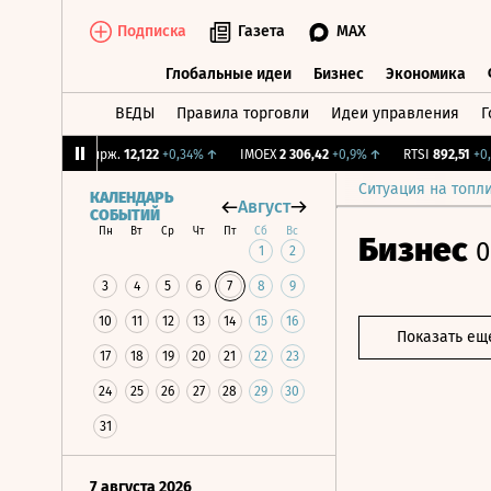
Подписка
Газета
MAX
Глобальные идеи
Бизнес
Экономика
ВЕДЫ
Правила торговли
Идеи управления
Г
Глобальные идеи
Бизнес
Экономик
↓
CNY Бирж.
12,122
+0,34%
↑
IMOEX
2 306,42
+0,9%
↑
RTSI
892,51
+0,9%
Ситуация на топл
КАЛЕНДАРЬ
Август
СОБЫТИЙ
Пн
Вт
Ср
Чт
Пт
Сб
Вс
Бизнес
0
1
2
3
4
5
6
7
8
9
10
11
12
13
14
15
16
Показать ещ
17
18
19
20
21
22
23
24
25
26
27
28
29
30
31
7 августа 2026