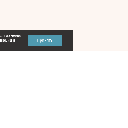
ься данным
Принять
изации в