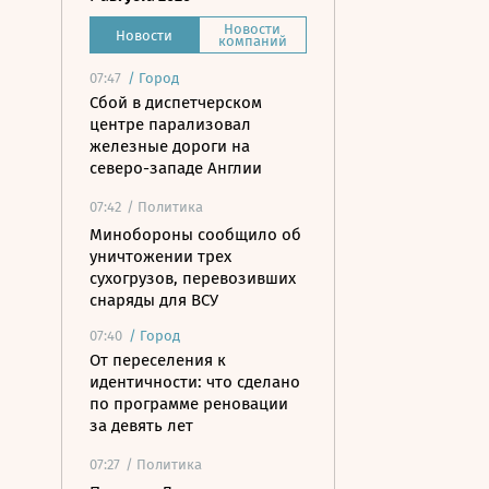
Новости
Новости
компаний
07:47
/
Город
Сбой в диспетчерском
центре парализовал
железные дороги на
северо-западе Англии
07:42
/ Политика
Минобороны сообщило об
уничтожении трех
сухогрузов, перевозивших
снаряды для ВСУ
07:40
/
Город
От переселения к
идентичности: что сделано
по программе реновации
за девять лет
07:27
/ Политика