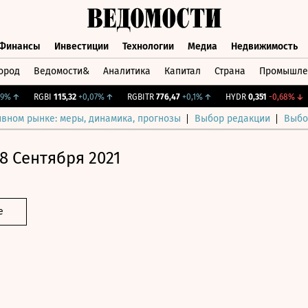
Финансы
Инвестиции
Технологии
Медиа
Недвижимость
ород
Ведомости&
Аналитика
Капитал
Страна
Промышле
а
Финансы
Инвестиции
Технологии
Медиа
Недвижимос
↑
RGBI
115,32
+0,07%
↑
RGBITR
776,47
+0,1%
↑
HYDR
0,351
-0,68%
↓
C
ивном рынке: меры, динамика, прогнозы
Выбор редакции
Выбо
8 Сентября 2021
е