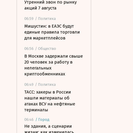
Утренний звон по рынку
акций 7 августа
06:59
/ Политика
Мишустин: в ЕАЭС будут
единые правила торговли
для маркетплейсов
06:56
/ Общество
В Москве задержали свыше
20 человек за работу в
нелегальных
криптообменниках
06:49
/ Политика
ТАСС: хакеры в России
нашли материалы об
атаках ВСУ на нефтяные
терминалы
06:46
/
Город
Не здания, а сценарии
жизни: как изменилась