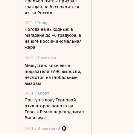
Премьер Литвы призвал
граждан не беспокоиться
из-за России
07:11
/
Город
Погода на выходные: в
Магадане до –6 градусов, а
на юге России аномальная
жара
07:09
/ Политика
Мишустин: ключевые
показатели ЕАЭС выросли,
несмотря на глобальные
вызовы
07:01
/
Спорт
Прыгун в воду Терновой
взял второе золото на
Евро, «Реал» переподписал
Винисиуса
07:01
/ Инвестиции