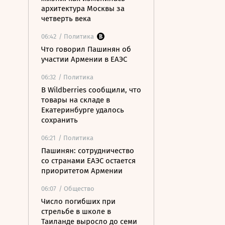
архитектура Москвы за
четверть века
06:42
/ Политика
Что говорил Пашинян об
участии Армении в ЕАЭС
06:32
/ Политика
В Wildberries сообщили, что
товары на складе в
Екатеринбурге удалось
сохранить
06:21
/ Политика
Пашинян: сотрудничество
со странами ЕАЭС остается
приоритетом Армении
06:07
/ Общество
Число погибших при
стрельбе в школе в
Таиланде выросло до семи