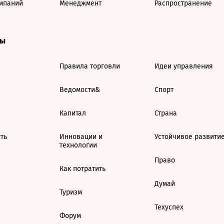
мпаний
Менеджмент
Распространение
ты
Правила торговли
Идеи управления
Ведомости&
Спорт
Капитал
Страна
ть
Инновации и
Устойчивое развити
технологии
Право
Как потратить
Думай
Туризм
Техуспех
Форум