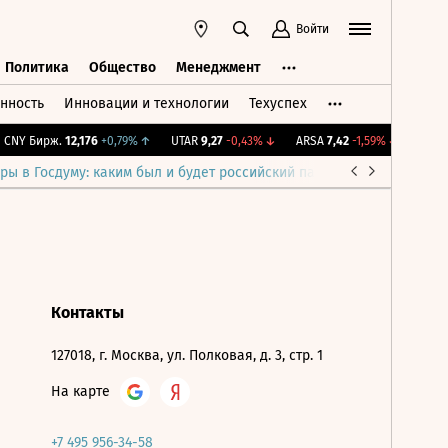
Войти
Политика
Общество
Менеджмент
нность
Инновации и технологии
Техуспех
ть
Политика
Общество
Менеджмент
CNY Бирж.
12,176
+0,79%
↑
UTAR
9,27
-0,43%
↓
ARSA
7,42
-1,59%
↓
IMOEX
ры в Госдуму: каким был и будет российский парламент
Война н
Контакты
127018, г. Москва, ул. Полковая, д. 3, стр. 1
На карте
+7 495 956-34-58