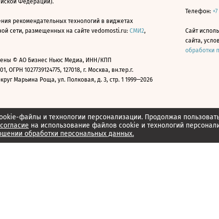
ийской Федерации).
Телефон:
+7
ния рекомендательных технологий в виджетах
й сети, размещенных на сайте vedomosti.ru:
СМИ2
,
Сайт испол
сайта, усл
обработки 
ены © АО Бизнес Ньюс Медиа, ИНН/КПП
01, ОГРН 1027739124775, 127018, г. Москва, вн.тер.г.
уг Марьина Роща, ул. Полковая, д. 3, стр. 1 1999—2026
ookie-файлы и технологии персонализации. Продолжая пользоват
согласие
на использование файлов cookie и технологий персонал
ошении обработки персональных данных.