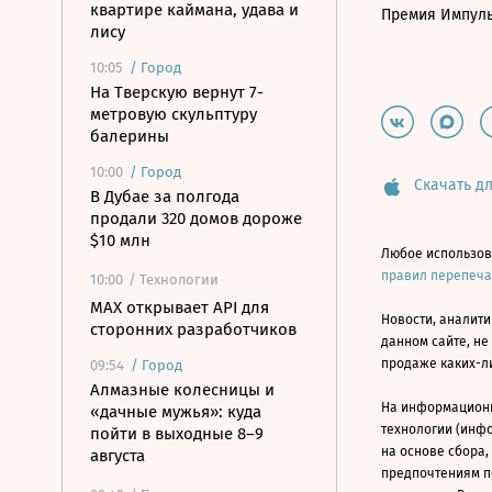
квартире каймана, удава и
Премия Импул
лису
10:05
/
Город
На Тверскую вернут 7-
метровую скульптуру
балерины
10:00
/
Город
Скачать дл
В Дубае за полгода
продали 320 домов дороже
$10 млн
Любое использов
правил перепеч
10:00
/ Технологии
MAX открывает API для
Новости, аналити
сторонних разработчиков
данном сайте, не
продаже каких-л
09:54
/
Город
Алмазные колесницы и
На информацион
«дачные мужья»: куда
технологии (инф
пойти в выходные 8–9
на основе сбора,
августа
предпочтениям п