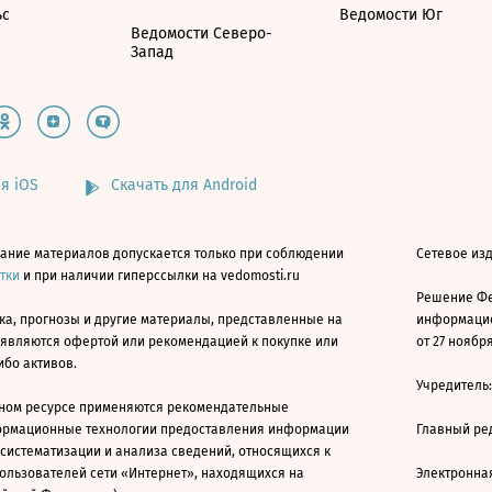
ьс
Ведомости Юг
Ведомости Северо-
Запад
я iOS
Скачать для Android
ание материалов допускается только при соблюдении
Сетевое изд
атки
и при наличии гиперссылки на vedomosti.ru
Решение Фе
ка, прогнозы и другие материалы, представленные на
информацио
 являются офертой или рекомендацией к покупке или
от 27 ноября
ибо активов.
Учредитель
ном ресурсе применяются рекомендательные
ормационные технологии предоставления информации
Главный ре
 систематизации и анализа сведений, относящихся к
ользователей сети «Интернет», находящихся на
Электронна