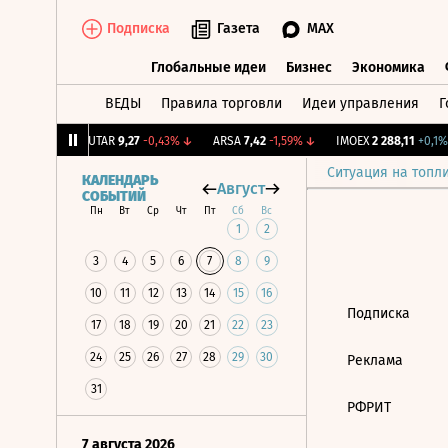
Подписка
Газета
MAX
Глобальные идеи
Бизнес
Экономика
ВЕДЫ
Правила торговли
Идеи управления
Г
Глобальные идеи
Бизнес
Экономик
76
+0,79%
↑
UTAR
9,27
-0,43%
↓
ARSA
7,42
-1,59%
↓
IMOEX
2 288,11
+0,1%
Ситуация на топл
КАЛЕНДАРЬ
Август
СОБЫТИЙ
Пн
Вт
Ср
Чт
Пт
Сб
Вс
1
2
3
4
5
6
7
8
9
10
11
12
13
14
15
16
Подписка
17
18
19
20
21
22
23
24
25
26
27
28
29
30
Реклама
31
РФРИТ
7 августа 2026