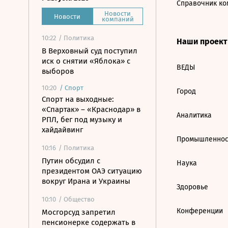
Справочник ко
Новости
Новости
компаний
10:22
/ Политика
Наши проек
В Верховный суд поступил
иск о снятии «Яблока» с
ВЕДЫ
выборов
10:20
/
Спорт
Город
Спорт на выходные:
«Спартак» – «Краснодар» в
Аналитика
РПЛ, бег под музыку и
хайдайвинг
Промышленнос
10:16
/ Политика
Путин обсудил с
Наука
президентом ОАЭ ситуацию
вокруг Ирана и Украины
Здоровье
10:10
/ Общество
Конференции
Мосгорсуд запретил
пенсионерке содержать в