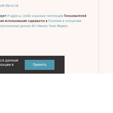
 495 956-34-58
ьзует
IP адреса, cookie и данные геолокации
Пользователей
овия использования содержатся в
Политике в отношении
персональных данных АО «Бизнес Ньюс Медиа»
ься данным
Принять
изации в