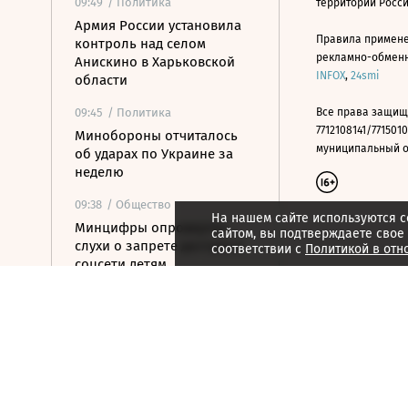
09:49
/ Политика
территории Росс
Армия России установила
Правила примене
контроль над селом
рекламно-обменно
Анискино в Харьковской
INFOX
,
24smi
области
09:45
/ Политика
Все права защищ
7712108141/7715010
Минобороны отчиталось
муниципальный окр
об ударах по Украине за
неделю
09:38
/ Общество
На нашем сайте используются c
Минцифры опровергло
сайтом, вы подтверждаете свое
слухи о запрете доступа в
соответствии с
Политикой в отн
соцсети детям
09:26
/ Экономика
Минфин: от сжатия сроков
реализации
конфискованного
имущества сократятся
расходы