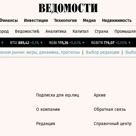
Финансы
Инвестиции
Технологии
Медиа
Недвижимость
ород
Ведомости&
Аналитика
Капитал
Страна
Промышле
а
Финансы
Инвестиции
Технологии
Медиа
Недвижимос
↑
RTSI
885,42
+0,1%
↑
RGBI
115,26
+0,02%
↑
RGBITR
776,07
+0,05%
↑
ивном рынке: меры, динамика, прогнозы
Выбор редакции
Выбо
Подписка для юр.лиц
Архив
О компании
Обратная связь
Редакция
Справочный центр