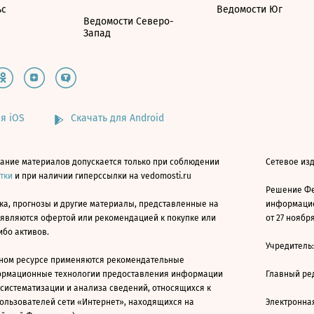
ьс
Ведомости Юг
Ведомости Северо-
Запад
я iOS
Скачать для Android
ание материалов допускается только при соблюдении
Сетевое изд
атки
и при наличии гиперссылки на vedomosti.ru
Решение Фе
ка, прогнозы и другие материалы, представленные на
информацио
 являются офертой или рекомендацией к покупке или
от 27 ноября
ибо активов.
Учредитель
ном ресурсе применяются рекомендательные
ормационные технологии предоставления информации
Главный ре
 систематизации и анализа сведений, относящихся к
ользователей сети «Интернет», находящихся на
Электронна