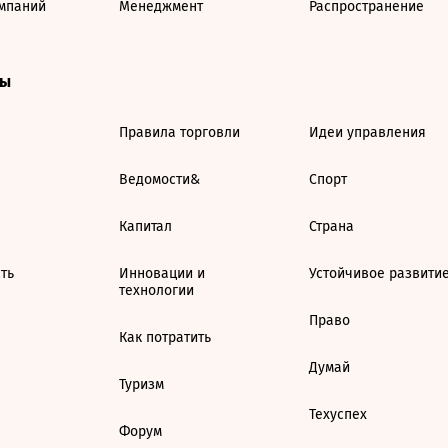
мпаний
Менеджмент
Распространение
ты
Правила торговли
Идеи управления
Ведомости&
Спорт
Капитал
Страна
ть
Инновации и
Устойчивое развити
технологии
Право
Как потратить
Думай
Туризм
Техуспех
Форум