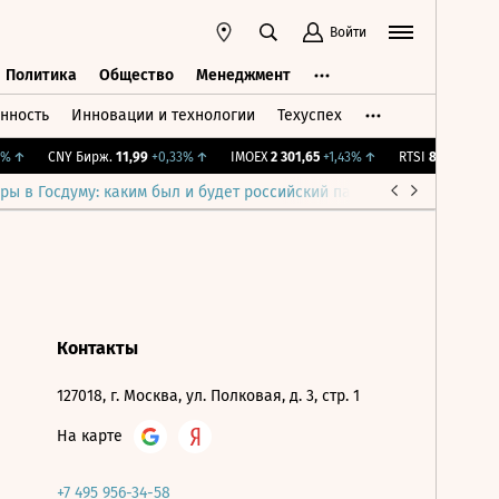
Войти
Политика
Общество
Менеджмент
нность
Инновации и технологии
Техуспех
ть
Политика
Общество
Менеджмент
%
↑
CNY Бирж.
11,99
+0,33%
↑
IMOEX
2 301,65
+1,43%
↑
RTSI
895,93
+1,68
ры в Госдуму: каким был и будет российский парламент
Война н
Контакты
127018, г. Москва, ул. Полковая, д. 3, стр. 1
На карте
+7 495 956-34-58