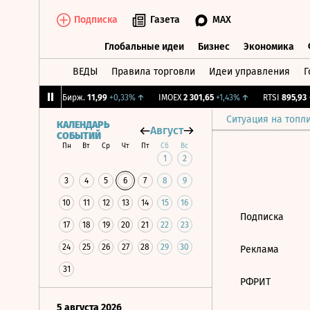
Подписка
Газета
MAX
Глобальные идеи
Бизнес
Экономика
ВЕДЫ
Правила торговли
Идеи управления
Г
Глобальные идеи
Бизнес
Экономик
,09%
↑
CNY Бирж.
11,99
+0,33%
↑
IMOEX
2 301,65
+1,43%
↑
RTSI
895,93
+
Ситуация на топл
КАЛЕНДАРЬ
Август
СОБЫТИЙ
Пн
Вт
Ср
Чт
Пт
Сб
Вс
1
2
3
4
5
6
7
8
9
10
11
12
13
14
15
16
Подписка
17
18
19
20
21
22
23
24
25
26
27
28
29
30
Реклама
31
РФРИТ
5 августа 2026