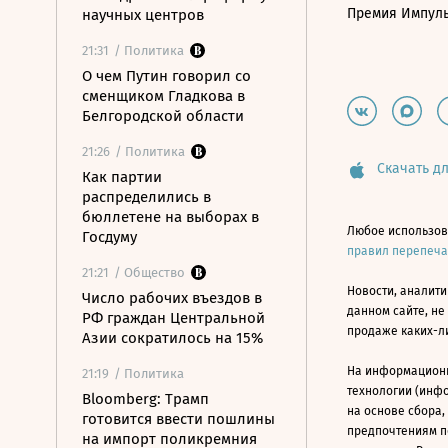
Премия Импул
научных центров
21:31
/ Политика
О чем Путин говорил со
сменщиком Гладкова в
Белгородской области
21:26
/ Политика
Скачать дл
Как партии
распределились в
бюллетене на выборах в
Любое использов
Госдуму
правил перепеч
21:21
/ Общество
Новости, аналити
Число рабочих въездов в
данном сайте, не
РФ граждан Центральной
продаже каких-л
Азии сократилось на 15%
На информацион
21:19
/ Политика
технологии (инф
Bloomberg: Трамп
на основе сбора,
готовится ввести пошлины
предпочтениям п
на импорт поликремния