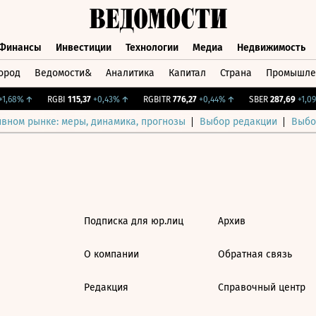
Финансы
Инвестиции
Технологии
Медиа
Недвижимость
ород
Ведомости&
Аналитика
Капитал
Страна
Промышле
а
Финансы
Инвестиции
Технологии
Медиа
Недвижимос
1,68%
↑
RGBI
115,37
+0,43%
↑
RGBITR
776,27
+0,44%
↑
SBER
287,69
+1,09
ивном рынке: меры, динамика, прогнозы
Выбор редакции
Выбо
Подписка для юр.лиц
Архив
О компании
Обратная связь
Редакция
Справочный центр