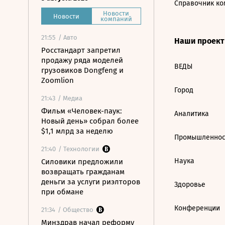
Справочник ко
Новости
Новости
компаний
21:55
/ Авто
Наши проек
Росстандарт запретил
продажу ряда моделей
ВЕДЫ
грузовиков Dongfeng и
Zoomlion
Город
21:43
/ Медиа
Фильм «Человек-паук:
Аналитика
Новый день» собрал более
$1,1 млрд за неделю
Промышленнос
21:40
/ Технологии
Наука
Силовики предложили
возвращать гражданам
деньги за услуги риэлторов
Здоровье
при обмане
Конференции
21:34
/ Общество
Минздрав начал реформу