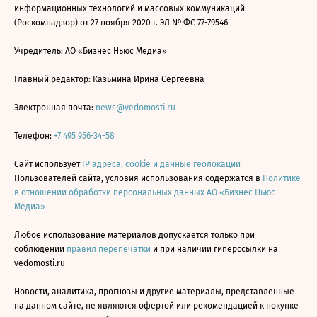
информационных технологий и массовых коммуникаций
(Роскомнадзор) от 27 ноября 2020 г. ЭЛ № ФС 77-79546
Учредитель: АО «Бизнес Ньюс Медиа»
Главный редактор: Казьмина Ирина Сергеевна
Электронная почта:
news@vedomosti.ru
Телефон:
+7 495 956-34-58
Сайт использует
IP адреса, cookie и данные геолокации
Пользователей сайта, условия использования содержатся в
Политике
в отношении обработки персональных данных АО «Бизнес Ньюс
Медиа»
Любое использование материалов допускается только при
соблюдении
правил перепечатки
и при наличии гиперссылки на
vedomosti.ru
Новости, аналитика, прогнозы и другие материалы, представленные
на данном сайте, не являются офертой или рекомендацией к покупке