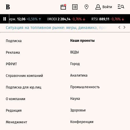
Войти
NY Бирж.
12,06
+0,58%
↑
IMOEX
2 284,14
-0,76%
↓
RTSI
889,11
-0,76%
↓
Ситуация на топливном рынке: меры, динамика, прогнозы
Выб
Наши проекты
Подписка
ВЕДЫ
Реклама
Город
РФРИТ
Аналитика
Справочник компаний
Промышленность
Подписка для юр.лиц
Наука
О компании
Здоровье
Редакция
Конференции
Менеджмент