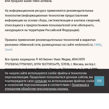
или продаже каких-либо активов.
На информационном ресурсе применяются рекомендательные
технологии (информационные технологии предоставления
информации на основе сбора, систематизации и анализа сведений,
относящихся к предпочтениям пользователей сети «Интернет»,
находящихся на территории Российской Федерации).
Правила применения рекомендательных технологий в виджетах
рекламно-обменной сети, размещенных на сайте vedomosti.ru:
СМИ2
,
24smi
Все права защищены © АО Бизнес Ньюс Медиа, ИНН/КПП
7712108141/771501001, ОГРН 1027739124775, 127018, г. Москва, вн.тер.г.
муниципальный округ Марьина Роща, ул. Полковая, д. 3, стр. 1 1999—
На нашем сайте используются cookie-файлы и технологии
2026
персонализации. Продолжая пользоваться данным сайтом, вы
ОК
подтверждаете свое
согласие
на использование файлов cookie
и технологий персонализации в соответствии с
Политикой в
отношении обработки персональных данных.