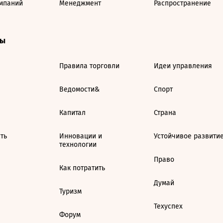
мпаний
Менеджмент
Распространение
ты
Правила торговли
Идеи управления
Ведомости&
Спорт
Капитал
Страна
ть
Инновации и
Устойчивое развити
технологии
Право
Как потратить
Думай
Туризм
Техуспех
Форум