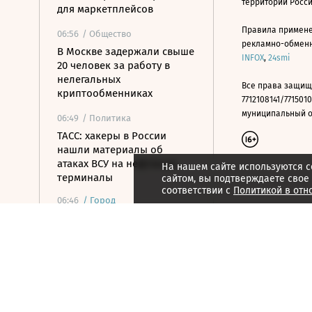
территории Росс
для маркетплейсов
Правила примене
06:56
/ Общество
рекламно-обменно
В Москве задержали свыше
INFOX
,
24smi
20 человек за работу в
нелегальных
Все права защищ
криптообменниках
7712108141/7715010
муниципальный окр
06:49
/ Политика
ТАСС: хакеры в России
нашли материалы об
атаках ВСУ на нефтяные
На нашем сайте используются c
терминалы
сайтом, вы подтверждаете свое
соответствии с
Политикой в отн
06:46
/
Город
Не здания, а сценарии
жизни: как изменилась
архитектура Москвы за
четверть века
06:42
/ Политика
Что говорил Пашинян об