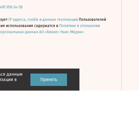
 495 956-34-58
ьзует
IP адреса, cookie и данные геолокации
Пользователей
овия использования содержатся в
Политике в отношении
персональных данных АО «Бизнес Ньюс Медиа»
ься данным
Принять
изации в