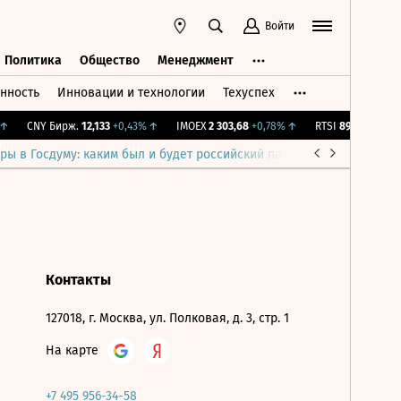
Войти
Политика
Общество
Менеджмент
нность
Инновации и технологии
Техуспех
ть
Политика
Общество
Менеджмент
↑
CNY Бирж.
12,133
+0,43%
↑
IMOEX
2 303,68
+0,78%
↑
RTSI
891,2
+0,75%
ры в Госдуму: каким был и будет российский парламент
Война н
Контакты
127018, г. Москва, ул. Полковая, д. 3, стр. 1
На карте
+7 495 956-34-58