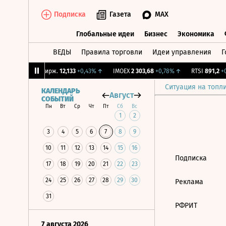
Подписка
Газета
MAX
Глобальные идеи
Бизнес
Экономика
ВЕДЫ
Правила торговли
Идеи управления
Г
Глобальные идеи
Бизнес
Экономик
04%
↑
CNY Бирж.
12,133
+0,43%
↑
IMOEX
2 303,68
+0,78%
↑
RTSI
891,2
+0,
Ситуация на топл
КАЛЕНДАРЬ
Август
СОБЫТИЙ
Пн
Вт
Ср
Чт
Пт
Сб
Вс
1
2
3
4
5
6
7
8
9
10
11
12
13
14
15
16
Подписка
17
18
19
20
21
22
23
24
25
26
27
28
29
30
Реклама
31
РФРИТ
7 августа 2026