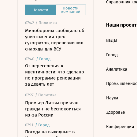
Справочник ко
Новости
Новости
компаний
07:42
/ Политика
Наши проек
Минобороны сообщило об
уничтожении трех
ВЕДЫ
сухогрузов, перевозивших
снаряды для ВСУ
Город
07:40
/
Город
От переселения к
Аналитика
идентичности: что сделано
по программе реновации
Промышленнос
за девять лет
07:27
/ Политика
Наука
Премьер Литвы призвал
граждан не беспокоиться
Здоровье
из-за России
07:11
/
Город
Конференции
Погода на выходные: в