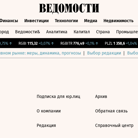
Финансы
Инвестиции
Технологии
Медиа
Недвижимость
ород
Ведомости&
Аналитика
Капитал
Страна
Промышле
а
Финансы
Инвестиции
Технологии
Медиа
Недвижимос
75%
↑
RGBI
115,32
+0,07%
↑
RGBITR
776,49
+0,1%
↑
PLZL
1 358,6
+1,04%
ивном рынке: меры, динамика, прогнозы
Выбор редакции
Выбо
Подписка для юр.лиц
Архив
О компании
Обратная связь
Редакция
Справочный центр