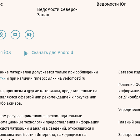
ьс
Ведомости Юг
Ведомости Северо-
Запад
я iOS
Скачать для Android
ание материалов допускается только при соблюдении
Сетевое изд
атки
и при наличии гиперссылки на vedomosti.ru
Решение Фе
ка, прогнозы и другие материалы, представленные на
информацио
 являются офертой или рекомендацией к покупке или
от 27 ноября
ибо активов.
Учредитель
ном ресурсе применяются рекомендательные
ормационные технологии предоставления информации
Главный ре
 систематизации и анализа сведений, относящихся к
ользователей сети «Интернет», находящихся на
Электронна