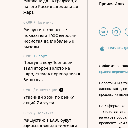
Магадане до –6 градусов, а
Премия Импул
на юге России аномальная
жара
07:09
/ Политика
Мишустин: ключевые
показатели ЕАЭС выросли,
несмотря на глобальные
вызовы
Скачать дл
07:01
/
Спорт
Прыгун в воду Терновой
Любое использов
взял второе золото на
правил перепеч
Евро, «Реал» переподписал
Винисиуса
Новости, аналити
данном сайте, не
07:01
/ Инвестиции
продаже каких-л
Утренний звон по рынку
акций 7 августа
На информацион
технологии (инф
06:59
/ Политика
на основе сбора,
Мишустин: в ЕАЭС будут
предпочтениям п
единые правила торговли