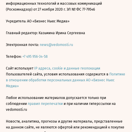
информационных технологий и массовых коммуникаций
(Роскомнадзор) от 27 ноября 2020 г. ЭЛ № ФС 77-79546
Учредитель: АО «Бизнес Ньюс Медиа»
Главный редактор: Казьмина Ирина Сергеевна
Электронная почта:
news@vedomosti.ru
Телефон:
+7 495 956-34-58
Сайт использует
IP адреса, cookie и данные геолокации
Пользователей сайта, условия использования содержатся в
Политике
в отношении обработки персональных данных АО «Бизнес Ньюс
Медиа»
Любое использование материалов допускается только при
соблюдении
правил перепечатки
и при наличии гиперссылки на
vedomosti.ru
Новости, аналитика, прогнозы и другие материалы, представленные
на данном сайте, не являются офертой или рекомендацией к покупке