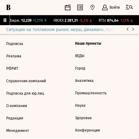
Войти
CNY Бирж.
12,239
+1,31%
↑
IMOEX
2 281,31
-0,2%
↓
RTSI
874,64
-1,12%
↓
Ситуация на топливном рынке: меры, динамика, прогнозы
Выб
Наши проекты
Подписка
ВЕДЫ
Реклама
Город
РФРИТ
Аналитика
Справочник компаний
Промышленность
Подписка для юр.лиц
Наука
О компании
Здоровье
Редакция
Конференции
Менеджмент