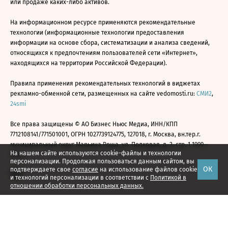
или продаже каких-либо активов.
На информационном ресурсе применяются рекомендательные
технологии (информационные технологии предоставления
информации на основе сбора, систематизации и анализа сведений,
относящихся к предпочтениям пользователей сети «Интернет»,
находящихся на территории Российской Федерации).
Правила применения рекомендательных технологий в виджетах
рекламно-обменной сети, размещенных на сайте vedomosti.ru:
СМИ2
,
24smi
Все права защищены © АО Бизнес Ньюс Медиа, ИНН/КПП
7712108141/771501001, ОГРН 1027739124775, 127018, г. Москва, вн.тер.г.
муниципальный округ Марьина Роща, ул. Полковая, д. 3, стр. 1 1999—
На нашем сайте используются cookie-файлы и технологии
2026
персонализации. Продолжая пользоваться данным сайтом, вы
ОК
подтверждаете свое
согласие
на использование файлов cookie
и технологий персонализации в соответствии с
Политикой в
отношении обработки персональных данных.