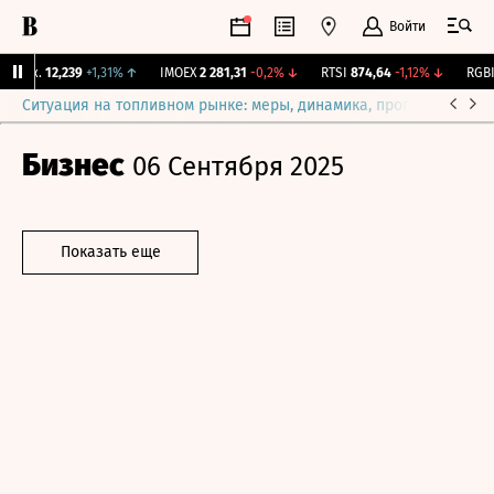
Войти
Бирж.
12,239
+1,31%
↑
IMOEX
2 281,31
-0,2%
↓
RTSI
874,64
-1,12%
↓
RGBI
1
Ситуация на топливном рынке: меры, динамика, прогнозы
Выб
Бизнес
06 Сентября 2025
Показать еще