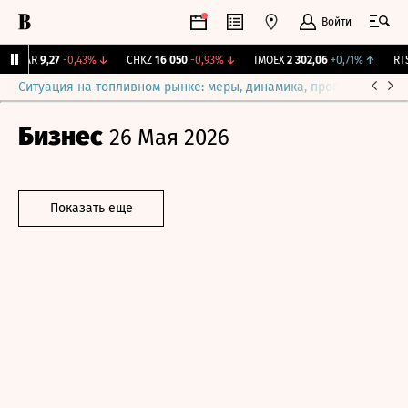
Войти
UTAR
9,27
-0,43%
↓
CHKZ
16 050
-0,93%
↓
IMOEX
2 302,06
+0,71%
↑
RTSI
Ситуация на топливном рынке: меры, динамика, прогнозы
Выб
Бизнес
26 Мая 2026
Показать еще