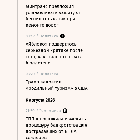
Минтранс предложил
устанавливать защиту от
беспилотных атак при
ремонте дорог
03:42
/ Политика
«Яблоко» подверглось
серьезной критике после
того, как стало вторым в
бюллетене
03:20
/ Политика
Трамп запретил
«родильный туризм» в США
6 августа 2026
21:59
/ Экономика
ТПП предложила изменить
процедуру банкротства для
пострадавших от БПЛА
селлеров