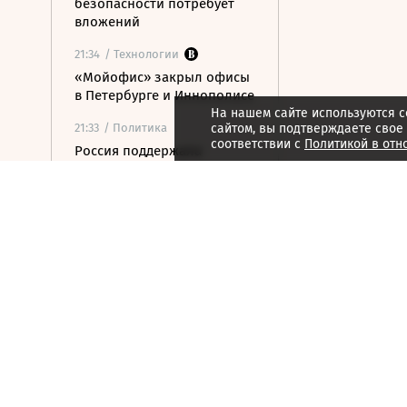
безопасности потребует
вложений
21:34
/ Технологии
«Мойофис» закрыл офисы
в Петербурге и Иннополисе
На нашем сайте используются c
21:33
/ Политика
сайтом, вы подтверждаете свое
соответствии с
Политикой в отн
Россия поддержала
расширение
авиасообщения с
Казахстаном
21:28
/ Недвижимость
Инвестиции в жилье
окупаются в три раза
дольше, чем в
коммерческую
недвижимость
21:27
/ Бизнес
Минфин планирует ввести