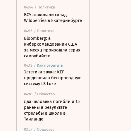
04:44
/ Политика
ВСУ атаковали склад
Wildberries в Екатеринбурге
04:15
/ Политика
Bloomberg: в
киберкомандовании США
за месяц произошла серия
самоубийств
04:13
/
Как потратить
Эстетика звука: KEF
представила беспроводную
систему LS Luxe
04:01
/ Общество
Два человека погибли и 15
ранены в результате
стрельбы в школе в
Таиланде
03:57
/ Общество