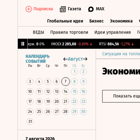
Подписка
Газета
MAX
Глобальные идеи
Бизнес
Экономика
ВЕДЫ
Правила торговли
Идеи управления
Г
Глобальные идеи
Бизнес
Экономик
%
↑
CNY Бирж.
0
0%
IMOEX
2 285,88
-0,69%
↓
RTSI
884,56
-1,27%
↓
RG
Ситуация на топл
КАЛЕНДАРЬ
Август
СОБЫТИЙ
Пн
Вт
Ср
Чт
Пт
Сб
Вс
Эконом
1
2
3
4
5
6
7
8
9
10
11
12
13
14
15
16
Показать ещ
17
18
19
20
21
22
23
24
25
26
27
28
29
30
31
7 августа 2026