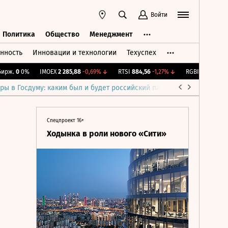
Войти
Политика
Общество
Менеджмент
нность
Инновации и технологии
Техуспех
ть
Политика
Общество
Менеджмент
ж.
0
0%
IMOEX
2 285,88
-0,69%
↓
RTSI
884,56
-1,27%
↓
RGBI
115,4
+0,14%
ры в Госдуму: каким был и будет российский парламент
Война н
Спецпроект 16+
Ходынка в роли нового «Сити»