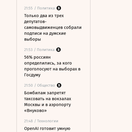
21:55
/ Политика
Только два из трех
депутатов-
самовыдвиженцев собрали
подписи на думские
выборы
21:53
/ Политика
56% россиян
определились, за кого
проголосуют на выборах в
Госдуму
21:50
/ Общество
Бомбилам запретят
таксовать на вокзалах
Москвы и в аэропорту
«Внуково»
21:48
/ Технологии
OpenAI готовит умную