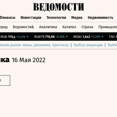
Финансы
Инвестиции
Технологии
Медиа
Недвижимость
ород
Ведомости&
Аналитика
Капитал
Страна
Промышле
а
Финансы
Инвестиции
Технологии
Медиа
Недвижимос
BI
115,4
+0,14%
↑
RGBITR
776,98
+0,16%
↑
MSNG
1,642
+0,18%
↑
CNY Бир
ивном рынке: меры, динамика, прогнозы
Выбор редакции
Выбо
ика
16 Мая 2022
е