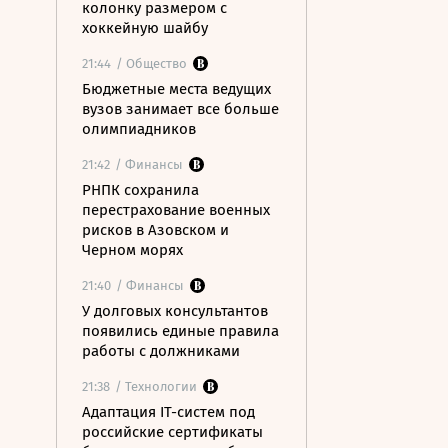
колонку размером с
хоккейную шайбу
21:44
/ Общество
Бюджетные места ведущих
вузов занимает все больше
олимпиадников
21:42
/ Финансы
РНПК сохранила
перестрахование военных
рисков в Азовском и
Черном морях
21:40
/ Финансы
У долговых консультантов
появились единые правила
работы с должниками
21:38
/ Технологии
Адаптация IT-систем под
российские сертификаты