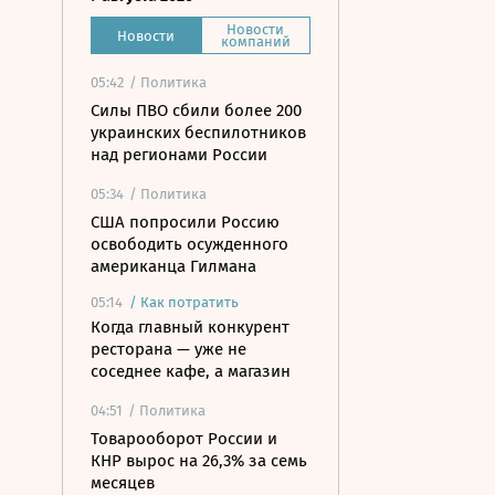
Новости
Новости
компаний
05:42
/ Политика
Силы ПВО сбили более 200
украинских беспилотников
над регионами России
05:34
/ Политика
США попросили Россию
освободить осужденного
американца Гилмана
05:14
/
Как потратить
Когда главный конкурент
ресторана — уже не
соседнее кафе, а магазин
04:51
/ Политика
Товарооборот России и
КНР вырос на 26,3% за семь
месяцев