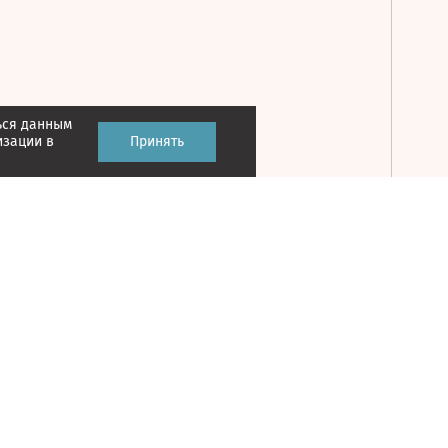
ься данным
Принять
изации в