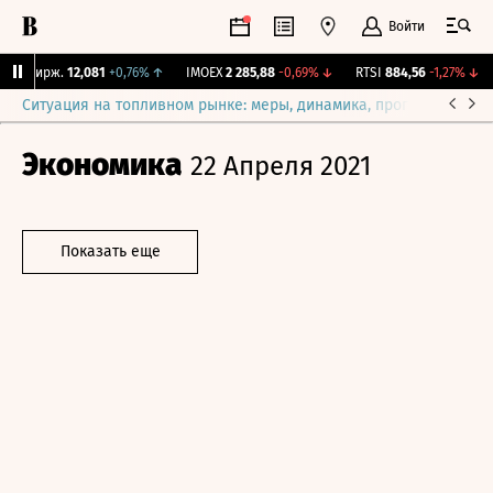
Войти
NY Бирж.
12,081
+0,76%
↑
IMOEX
2 285,88
-0,69%
↓
RTSI
884,56
-1,27%
↓
Ситуация на топливном рынке: меры, динамика, прогнозы
Выб
Экономика
22 Апреля 2021
Показать еще