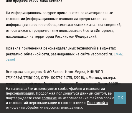
или продаже каких-либо активов.
На информационном ресурсе применяются рекомендательные
технологии (информационные технологии предоставления
информации на основе сбора, систематизации и анализа сведений,
относящихся к предпочтениям пользователей сети «Интернет»,
находящихся на территории Российской Федерации).
Правила применения рекомендательных технологий в виджетах
рекламно-обменной сети, размещенных на сайте vedomosti.ru:
СМИ2
,
24smi
Все права защищены © АО Бизнес Ньюс Медиа, ИНН/КПП
7712108141/771501001, ОГРН 1027739124775, 127018, г. Москва, вн.тер.г.
муниципальный округ Марьина Роща, ул. Полковая, д. 3, стр. 1 1999—
На нашем сайте используются cookie-файлы и технологии
2026
персонализации. Продолжая пользоваться данным сайтом, вы
ОК
подтверждаете свое
согласие
на использование файлов cookie
и технологий персонализации в соответствии с
Политикой в
отношении обработки персональных данных.