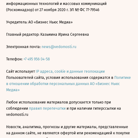
информационных технологий и массовых коммуникаций
(Роскомнадзор) от 27 ноября 2020 г. ЭЛ № ФС 77-79546
Учредитель: АО «Бизнес Ньюс Медиа»
Главный редактор: Казьмина Ирина Сергеевна
Электронная почта:
news@vedomosti.ru
Телефон:
+7 495 956-34-58
Сайт использует
IP адреса, cookie и данные геолокации
Пользователей сайта, условия использования содержатся в
Политике
в отношении обработки персональных данных АО «Бизнес Ньюс
Медиа»
Любое использование материалов допускается только при
соблюдении
правил перепечатки
и при наличии гиперссылки на
vedomosti.ru
Новости, аналитика, прогнозы и другие материалы, представленные
на данном сайте, не являются офертой или рекомендацией к покупке