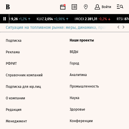
Войти
UTAR
9,26
+1,2%
↑
KLVZ
2,054
+0,98%
↑
IMOEX
2 281,31
-0,2%
↓
RTSI
874
Ситуация на топливном рынке: меры, динамика, прогнозы
Выб
Наши проекты
Подписка
ВЕДЫ
Реклама
Город
РФРИТ
Аналитика
Справочник компаний
Промышленность
Подписка для юр.лиц
Наука
О компании
Здоровье
Редакция
Конференции
Менеджмент