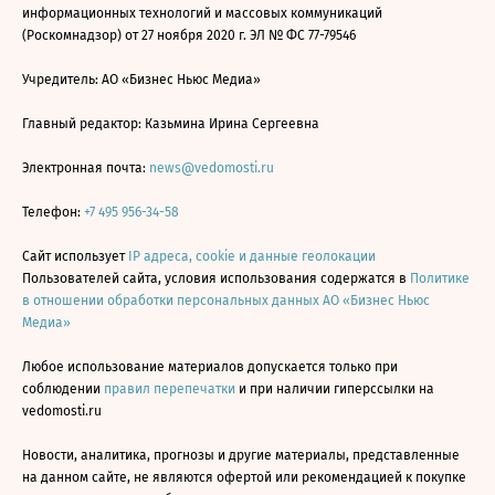
информационных технологий и массовых коммуникаций
(Роскомнадзор) от 27 ноября 2020 г. ЭЛ № ФС 77-79546
Учредитель: АО «Бизнес Ньюс Медиа»
Главный редактор: Казьмина Ирина Сергеевна
Электронная почта:
news@vedomosti.ru
Телефон:
+7 495 956-34-58
Сайт использует
IP адреса, cookie и данные геолокации
Пользователей сайта, условия использования содержатся в
Политике
в отношении обработки персональных данных АО «Бизнес Ньюс
Медиа»
Любое использование материалов допускается только при
соблюдении
правил перепечатки
и при наличии гиперссылки на
vedomosti.ru
Новости, аналитика, прогнозы и другие материалы, представленные
на данном сайте, не являются офертой или рекомендацией к покупке