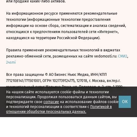
или продаже каких-либо активов.
На информационном ресурсе применяются рекомендательные
технологии (информационные технологии предоставления
информации на основе сбора, систематизации и анализа сведений,
относящихся к предпочтениям пользователей сети «Интернет»,
находящихся на территории Российской Федерации).
Правила применения рекомендательных технологий в виджетах
рекламно-обменной сети, размещенных на сайте vedomosti.ru:
СМИ2
,
24smi
Все права защищены © АО Бизнес Ньюс Медиа, ИНН/КПП
7712108141/771501001, ОГРН 1027739124775, 127018, г. Москва, вн.тер.г.
муниципальный округ Марьина Роща, ул. Полковая, д. 3, стр. 1 1999—
На нашем сайте используются cookie-файлы и технологии
2026
персонализации. Продолжая пользоваться данным сайтом, вы
ОК
подтверждаете свое
согласие
на использование файлов cookie
и технологий персонализации в соответствии с
Политикой в
отношении обработки персональных данных.