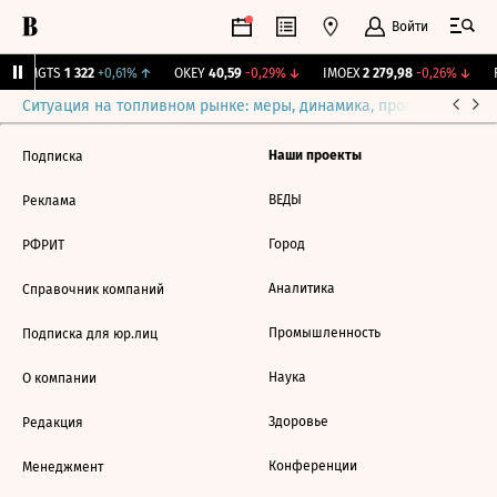
Войти
↑
MGTS
1 322
+0,61%
↑
OKEY
40,59
-0,29%
↓
IMOEX
2 279,98
-0,26%
↓
R
Ситуация на топливном рынке: меры, динамика, прогнозы
Выб
Наши проекты
Подписка
ВЕДЫ
Реклама
Город
РФРИТ
Аналитика
Справочник компаний
Промышленность
Подписка для юр.лиц
Наука
О компании
Здоровье
Редакция
Конференции
Менеджмент