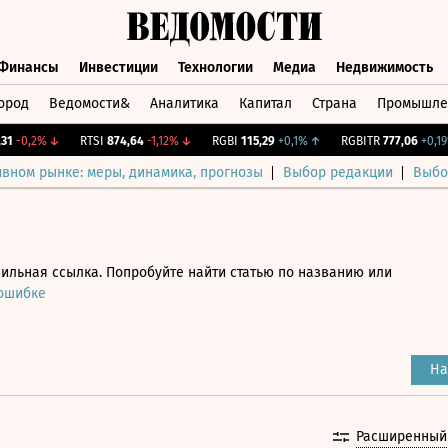
Финансы
Инвестиции
Технологии
Медиа
Недвижимость
ород
Ведомости&
Аналитика
Капитал
Страна
Промышле
а
Финансы
Инвестиции
Технологии
Медиа
Недвижимос
-0,2%
↓
RTSI
874,64
-1,12%
↓
RGBI
115,29
+0,1%
↑
RGBITR
777,06
+0,19%
ивном рынке: меры, динамика, прогнозы
Выбор редакции
Выбо
ильная ссылка. Попробуйте найти статью по названию или
 ошибке
На
Расширенный