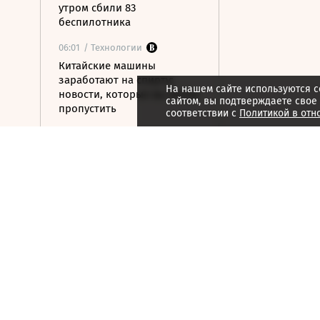
утром сбили 83
беспилотника
06:01
/ Технологии
Китайские машины
заработают на спирту:
На нашем сайте используются c
новости, которые вы могли
сайтом, вы подтверждаете свое
пропустить
соответствии с
Политикой в отн
05:59
/ Общество
В школах с сентября
изменится программа
обучения
05:39
/ Политика
Киев пообещал США не
бить по танкерам КТК в
Черном море
05:15
/ Политика
ВС РФ ударили по
военному заводу и складу