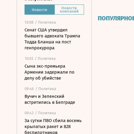
Новости
Новости
компаний
ПОПУЛЯРНО
10:08
/ Политика
Сенат США утвердил
бывшего адвоката Трампа
Тодда Бланша на пост
генпрокурора
10:03
/ Политика
Сына экс-премьера
Армении задержали по
делу об убийстве
09:46
/ Политика
Вучич и Зеленский
встретились в Белграде
09:43
/ Политика
За сутки ПВО сбила восемь
крылатых ракет и 828
беспилотников