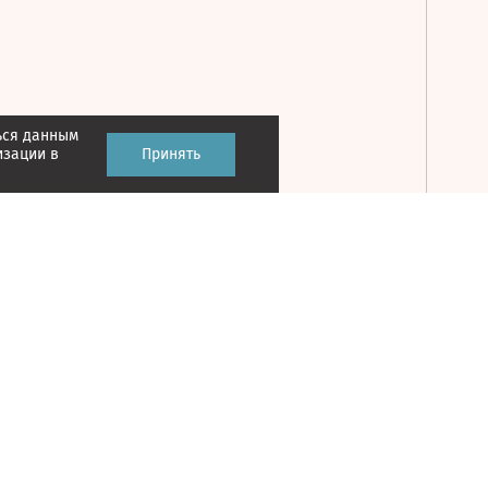
ься данным
Принять
изации в