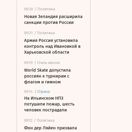
09:29
/ Политика
Новая Зеландия расширила
санкции против России
09:21
/ Политика
Армия Россия установила
контроль над Ивановкой в
Харьковской области
09:19
/ Стиль жизни
World Skate допустила
россиян к турнирам с
флагом и гимном
09:14
/
Страна
На Ильинском НПЗ
потушили пожар, шесть
человек пострадали
09:12
/ Политика
Фон дер Ляйен призвала