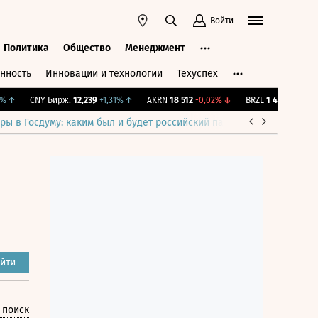
Войти
Политика
Общество
Менеджмент
нность
Инновации и технологии
Техуспех
ть
Политика
Общество
Менеджмент
↑
CNY Бирж.
12,239
+1,31%
↑
AKRN
18 512
-0,02%
↓
BRZL
1 424
-0,56%
↓
ры в Госдуму: каким был и будет российский парламент
Война н
йти
 поиск