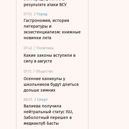
результате атаки ВСУ
07:52
/
Город
Гастрономия, история
литературы и
экзистенциализм: книжные
новинки лета
07:42
/ Политика
Какие законы вступили в
силу в августе
07:12
/ Общество
Осенние каникулы у
школьников будут длиться
дольше зимних
06:55
/
Спорт
Валиева получила
нейтральный статус ISU,
Заболотный перешел в
медиаклуб Басты