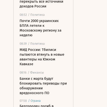
перекрыть все источники
доходов России
08:52
/ Политика
Почти 2000 украинских
БПЛА летели к
Московскому региону за
неделю
08:39
/ Политика
МИД России: Тбилиси
пытаются втянуть в новые
авантюры на Южном
Кавказе
08:16
/ Финансы
Банки с марта будут
блокировать переводы при
обнаружении
вредоносного ПО
07:58
/
Страна
Белгородец погиб в