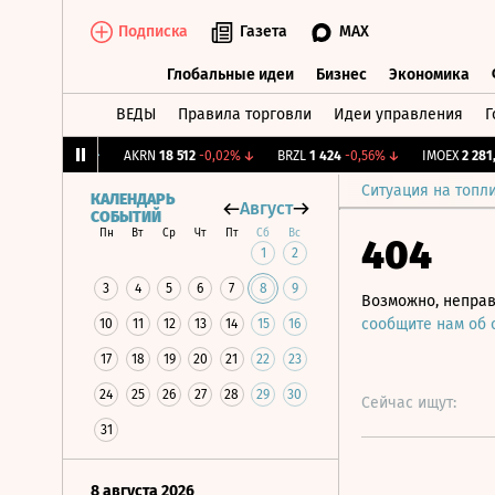
Подписка
Газета
MAX
Глобальные идеи
Бизнес
Экономика
ВЕДЫ
Правила торговли
Идеи управления
Г
Глобальные идеи
Бизнес
Экономик
,239
+1,31%
↑
AKRN
18 512
-0,02%
↓
BRZL
1 424
-0,56%
↓
IMOEX
2 281,31
Ситуация на топл
КАЛЕНДАРЬ
Август
СОБЫТИЙ
Пн
Вт
Ср
Чт
Пт
Сб
Вс
404
1
2
3
4
5
6
7
8
9
Возможно, неправ
сообщите нам об
10
11
12
13
14
15
16
17
18
19
20
21
22
23
24
25
26
27
28
29
30
Сейчас ищут:
31
8 августа 2026