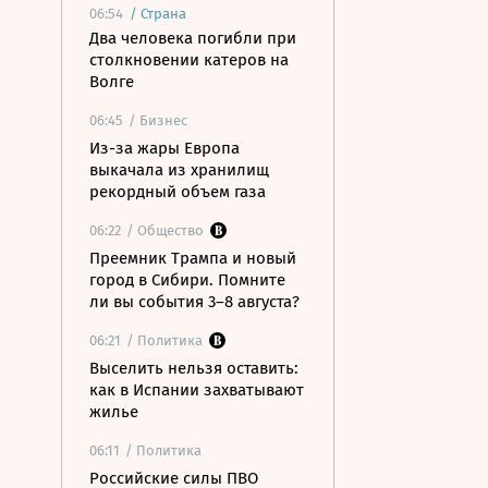
06:54
/
Страна
Два человека погибли при
столкновении катеров на
Волге
06:45
/ Бизнес
Из-за жары Европа
выкачала из хранилищ
рекордный объем газа
06:22
/ Общество
Преемник Трампа и новый
город в Сибири. Помните
ли вы события 3–8 августа?
06:21
/ Политика
Выселить нельзя оставить:
как в Испании захватывают
жилье
06:11
/ Политика
Российские силы ПВО