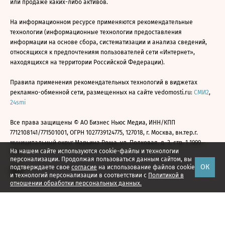
или продаже каких-либо активов.
На информационном ресурсе применяются рекомендательные
технологии (информационные технологии предоставления
информации на основе сбора, систематизации и анализа сведений,
относящихся к предпочтениям пользователей сети «Интернет»,
находящихся на территории Российской Федерации).
Правила применения рекомендательных технологий в виджетах
рекламно-обменной сети, размещенных на сайте vedomosti.ru:
СМИ2
,
24smi
Все права защищены © АО Бизнес Ньюс Медиа, ИНН/КПП
7712108141/771501001, ОГРН 1027739124775, 127018, г. Москва, вн.тер.г.
муниципальный округ Марьина Роща, ул. Полковая, д. 3, стр. 1 1999—
На нашем сайте используются cookie-файлы и технологии
2026
персонализации. Продолжая пользоваться данным сайтом, вы
ОК
подтверждаете свое
согласие
на использование файлов cookie
и технологий персонализации в соответствии с
Политикой в
отношении обработки персональных данных.