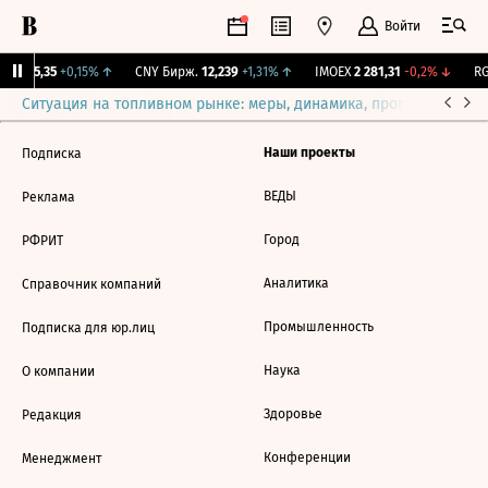
Войти
BI
115,35
+0,15%
↑
CNY Бирж.
12,239
+1,31%
↑
IMOEX
2 281,31
-0,2%
↓
RG
Ситуация на топливном рынке: меры, динамика, прогнозы
Выб
Наши проекты
Подписка
ВЕДЫ
Реклама
Город
РФРИТ
Аналитика
Справочник компаний
Промышленность
Подписка для юр.лиц
Наука
О компании
Здоровье
Редакция
Конференции
Менеджмент