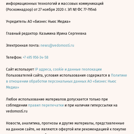
информационных технологий и массовых коммуникаций
(Роскомнадзор) от 27 ноября 2020 г. ЭЛ № ФС 77-79546
Учредитель: АО «Бизнес Ньюс Медиа»
Главный редактор: Казьмина Ирина Сергеевна
Электронная почта:
news@vedomosti.ru
Телефон:
+7 495 956-34-58
Сайт использует
IP адреса, cookie и данные геолокации
Пользователей сайта, условия использования содержатся в
Политике
в отношении обработки персональных данных АО «Бизнес Ньюс
Медиа»
Любое использование материалов допускается только при
соблюдении
правил перепечатки
и при наличии гиперссылки на
vedomosti.ru
Новости, аналитика, прогнозы и другие материалы, представленные
на данном сайте, не являются офертой или рекомендацией к покупке