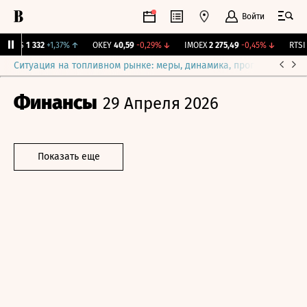
Войти
MGTS
1 332
+1,37%
↑
OKEY
40,59
-0,29%
↓
IMOEX
2 275,49
-0,45%
↓
RTSI
8
Ситуация на топливном рынке: меры, динамика, прогнозы
Выб
Финансы
29 Апреля 2026
Показать еще