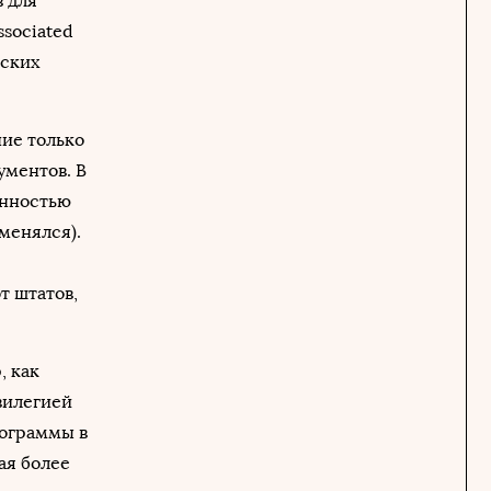
 для
sociated
нских
ние только
ументов. В
енностью
именялся).
т штатов,
, как
вилегией
рограммы в
ая более