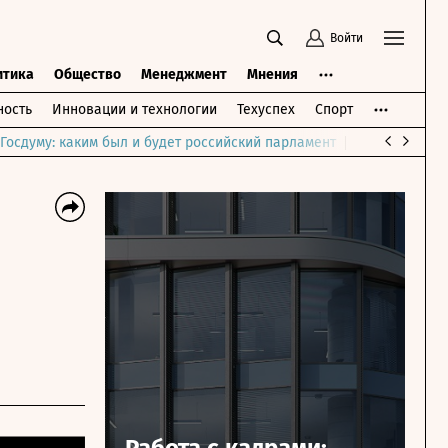
Войти
итика
Общество
Менеджмент
Мнения
ость
Инновации и технологии
Техуспех
Спорт
Госдуму: каким был и будет российский парламент
Война на Бли
Работа с кадрами: