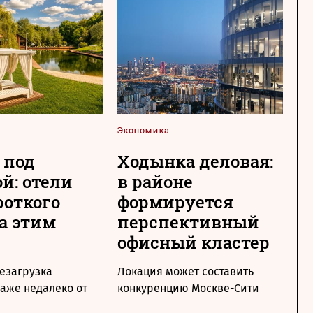
Экономика
Сре
 под
Ходынка деловая:
М
й: отели
в районе
с
роткого
формируется
«
а этим
перспективный
н
офисный кластер
г
езагрузка
Локация может составить
По
аже недалеко от
конкуренцию Москве-Cити
по
фа