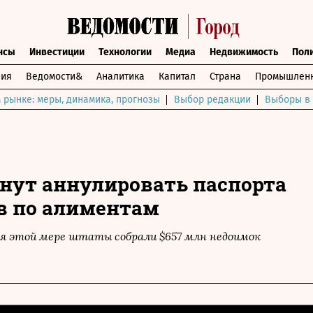
нсы
Инвестиции
Технологии
Медиа
Недвижимость
Пол
ния
Ведомости&
Аналитика
Капитал
Страна
Промышленн
 рынке: меры, динамика, прогнозы
Выбор редакции
Выборы в 
нут аннулировать паспорта
в по алиментам
аря этой мере штаты собрали $657 млн недоимок