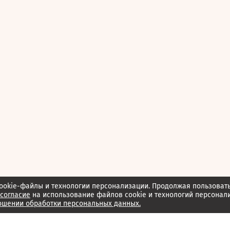
ookie-файлы и технологии персонализации. Продолжая пользоват
согласие
на использование файлов cookie и технологий персонал
ошении обработки персональных данных.