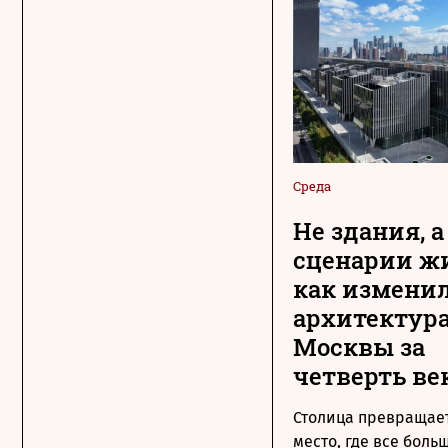
Среда
Не здания, а
сценарии ж
как измени
архитектур
Москвы за
четверть ве
Столица превращает
место, где все боль