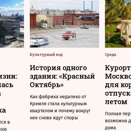
Культурный код
Среда
История одного
Курорт
изни:
здания: «Красный
Москво
лась
Октябрь»
для ко
а
отпуск
Как фабрика недалеко от
летом
Кремля стала культурным
ка
кварталом и почему вокруг
Полная пер
нее снова идут споры
возможна д
ся в
дома
шую