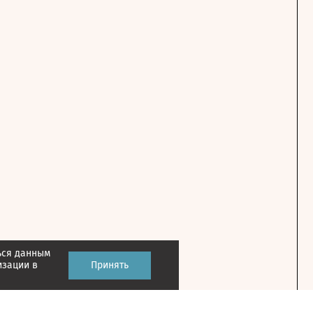
ься данным
изации в
Принять