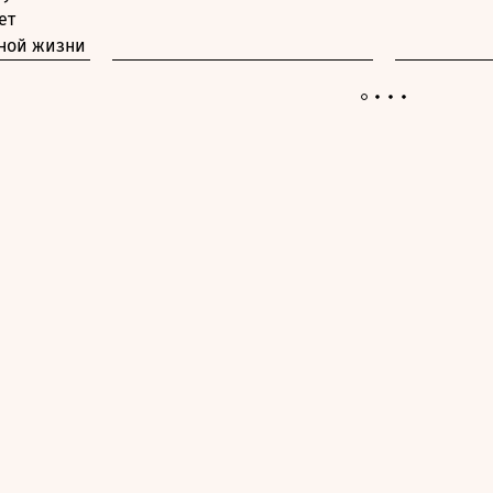
ет
вной жизни