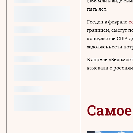
$156 млн в виде св
пять лет.
Госдеп в феврале
с
границей, смогут п
консульстве США дл
задолженности пот
В апреле «Ведомос
взыскали с россиян
Самое