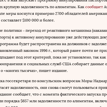
 с 8 мая запускает программу аннулирования паспортов
х крупную задолженность по алиментам. Как
сообщает
As
тапе меры коснутся примерно 2700 обладателей америка
 составляет $100 000 и более.
 политики – переход от реактивного механизма (наказа
порта) к активному аннулированию уже действующих док
рограмма будет распространена на должников с задолж
тановленный законом 1996 г., который ранее почти не пр
дпадают под этот критерий, пока не установлено, так как
воохранения и социальных служб США собирает данные о
 о «многих тысячах», пишет издание.
ка госсекретаря по консульским вопросам Моры Надмар
гасят задолженность, они снова смогут пользоваться при
здание сообщает, что с момента фактического запуска п
али порядка $657 млн задолженности по алиментам, включ