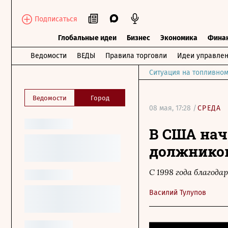
Подписаться
Глобальные идеи
Бизнес
Экономика
Фина
Ведомости
ВЕДЫ
Правила торговли
Идеи управле
Ситуация на топливном
Ведомости
Город
08 мая, 17:28 /
СРЕДА
В США нач
должнико
С 1998 года благод
Василий Тулупов