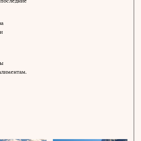
 последние
за
ли
вы
 алиментам.