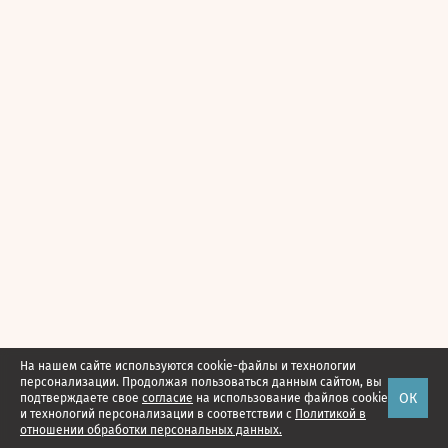
На нашем сайте используются cookie-файлы и технологии
персонализации. Продолжая пользоваться данным сайтом, вы
ОК
подтверждаете свое
согласие
на использование файлов cookie
и технологий персонализации в соответствии с
Политикой в
отношении обработки персональных данных.