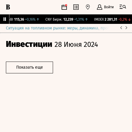
Войти
RGBI
115,36
+0,16%
↑
CNY Бирж.
12,239
+1,31%
↑
IMOEX
2 281,31
-0,2%
↓
Ситуация на топливном рынке: меры, динамика, прогнозы
Выб
Инвестиции
28 Июня 2024
Показать еще