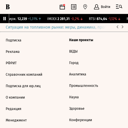
Войти
CNY Бирж.
12,239
+1,31%
↑
IMOEX
2 281,31
-0,2%
↓
RTSI
874,64
-1,12%
↓
R
Ситуация на топливном рынке: меры, динамика, прогнозы
Выб
Наши проекты
Подписка
ВЕДЫ
Реклама
Город
РФРИТ
Аналитика
Справочник компаний
Промышленность
Подписка для юр.лиц
Наука
О компании
Здоровье
Редакция
Конференции
Менеджмент