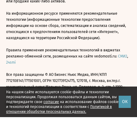
или продаже каких-либо активов.
На информационном ресурсе применяются рекомендательные
технологии (информационные технологии предоставления
информации на основе сбора, систематизации и анализа сведений,
относящихся к предпочтениям пользователей сети «Интернет»,
находящихся на территории Российской Федерации).
Правила применения рекомендательных технологий в виджетах
рекламно-обменной сети, размещенных на сайте vedomosti.ru:
СМИ2
,
24smi
Все права защищены © АО Бизнес Ньюс Медиа, ИНН/КПП
7712108141/771501001, ОГРН 1027739124775, 127018, г. Москва, вн.тер.г.
муниципальный округ Марьина Роща, ул. Полковая, д. 3, стр. 1 1999—
На нашем сайте используются cookie-файлы и технологии
2026
персонализации. Продолжая пользоваться данным сайтом, вы
ОК
подтверждаете свое
согласие
на использование файлов cookie
и технологий персонализации в соответствии с
Политикой в
отношении обработки персональных данных.