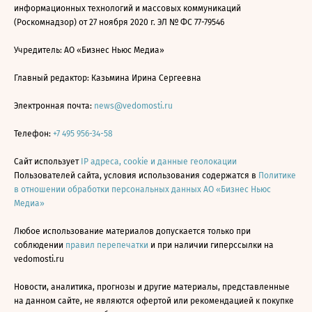
информационных технологий и массовых коммуникаций
(Роскомнадзор) от 27 ноября 2020 г. ЭЛ № ФС 77-79546
Учредитель: АО «Бизнес Ньюс Медиа»
Главный редактор: Казьмина Ирина Сергеевна
Электронная почта:
news@vedomosti.ru
Телефон:
+7 495 956-34-58
Сайт использует
IP адреса, cookie и данные геолокации
Пользователей сайта, условия использования содержатся в
Политике
в отношении обработки персональных данных АО «Бизнес Ньюс
Медиа»
Любое использование материалов допускается только при
соблюдении
правил перепечатки
и при наличии гиперссылки на
vedomosti.ru
Новости, аналитика, прогнозы и другие материалы, представленные
на данном сайте, не являются офертой или рекомендацией к покупке