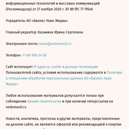
информационных технологий и массовых коммуникаций
(Роскомнадзор) от 27 ноября 2020 г. ЭЛ № ФС 77-79546
Учредитель: АО «Бизнес Ньюс Медиа»
Главный редактор: Казьмина Ирина Сергеевна
Электронная почта:
news@vedomosti.ru
Телефон:
+7 495 956-34-58
Сайт использует
IP адреса, cookie и данные геолокации
Пользователей сайта, условия использования содержатся в
Политике
в отношении обработки персональных данных АО «Бизнес Ньюс
Медиа»
Любое использование материалов допускается только при
соблюдении
правил перепечатки
и при наличии гиперссылки на
vedomosti.ru
Новости, аналитика, прогнозы и другие материалы, представленные
на данном сайте, не являются офертой или рекомендацией к покупке