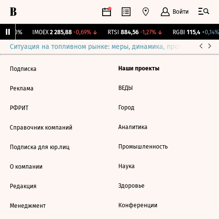
Войти
ж.
0
0%
IMOEX
2 285,88
-0,69%
↓
RTSI
884,56
-1,27%
↓
RGBI
115,4
+0,14%
Ситуация на топливном рынке: меры, динамика, прогнозы
Выб
Наши проекты
Подписка
ВЕДЫ
Реклама
Город
РФРИТ
Аналитика
Справочник компаний
Промышленность
Подписка для юр.лиц
Наука
О компании
Здоровье
Редакция
Конференции
Менеджмент