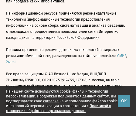
или продаже каких-либо активов.
На информационном ресурсе применяются рекомендательные
технологии (информационные технологии предоставления
информации на основе сбора, систематизации и анализа сведений,
относящихся к предпочтениям пользователей сети «Интернет»,
находящихся на территории Российской Федерации).
Правила применения рекомендательных технологий в виджетах
рекламно-обменной сети, размещенных на сайте vedomosti.ru:
СМИ2
,
24smi
Все права защищены © АО Бизнес Ньюс Медиа, ИНН/КПП
7712108141/771501001, ОГРН 1027739124775, 127018, г. Москва, вн.тер.г.
муниципальный округ Марьина Роща, ул. Полковая, д. 3, стр. 1 1999—
На нашем сайте используются cookie-файлы и технологии
2026
персонализации. Продолжая пользоваться данным сайтом, вы
ОК
подтверждаете свое
согласие
на использование файлов cookie
и технологий персонализации в соответствии с
Политикой в
отношении обработки персональных данных.