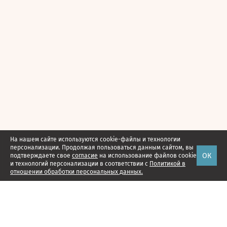
На нашем сайте используются cookie-файлы и технологии
персонализации. Продолжая пользоваться данным сайтом, вы
ОК
подтверждаете свое
согласие
на использование файлов cookie
и технологий персонализации в соответствии с
Политикой в
отношении обработки персональных данных.