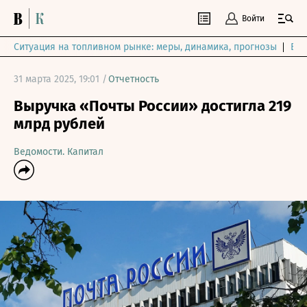
Войти
Ситуация на топливном рынке: меры, динамика, прогнозы
Выб
31 марта 2025, 19:01 /
Отчетность
Выручка «Почты России» достигла 219
млрд рублей
Ведомости. Капитал