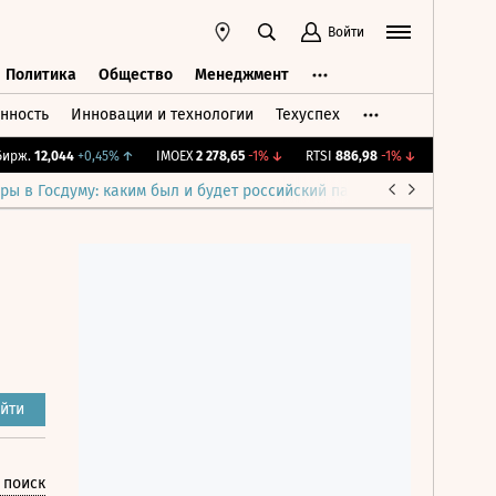
Войти
Политика
Общество
Менеджмент
нность
Инновации и технологии
Техуспех
ть
Политика
Общество
Менеджмент
ж.
12,044
+0,45%
↑
IMOEX
2 278,65
-1%
↓
RTSI
886,98
-1%
↓
RGBI
115,21
+
ры в Госдуму: каким был и будет российский парламент
Война н
йти
 поиск