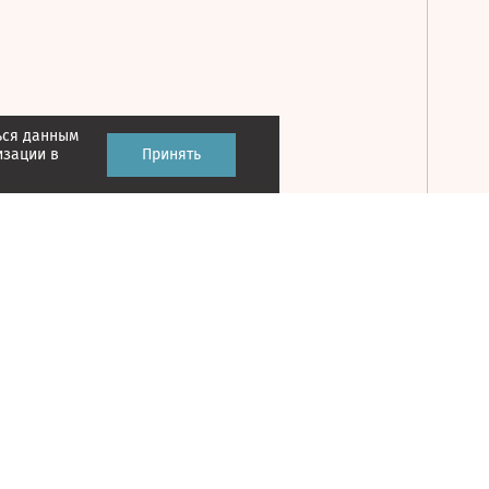
ься данным
Принять
изации в