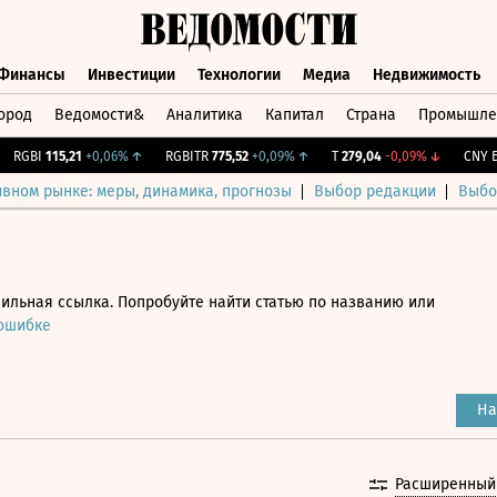
Финансы
Инвестиции
Технологии
Медиа
Недвижимость
ород
Ведомости&
Аналитика
Капитал
Страна
Промышле
а
Финансы
Инвестиции
Технологии
Медиа
Недвижимос
GBI
115,21
+0,06%
↑
RGBITR
775,52
+0,09%
↑
T
279,04
-0,09%
↓
CNY Бир
ивном рынке: меры, динамика, прогнозы
Выбор редакции
Выбо
ильная ссылка. Попробуйте найти статью по названию или
 ошибке
На
Расширенный