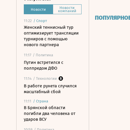
Новости
Новости
компаний
ПОПУЛЯРНО
11:22
/
Спорт
Женский теннисный тур
оптимизирует трансляции
турниров с помощью
нового партнера
11:17
/ Политика
Путин встретился с
полпредом ДФО
11:14
/ Технологии
В работе рунета случился
масштабный сбой
11:11
/
Страна
В Брянской области
погибли два человека от
ударов ВСУ
10:59
/ Политика