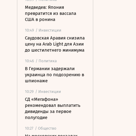
Медведев: Япония
превратится из вассала
США в ронина
10:49
/ Инвестиции
Саудовская Аравия снизила
цену на Arab Light для Азии
до шестилетнего минимума
10:46
/ Политика
В Германии задержали
украинца по подозрению в
шпионаже
10:29
/ Инвестиции
СД «Мегафона»
рекомендовал выплатить
дивиденды за первое
полугодие
10:27
/ Общество