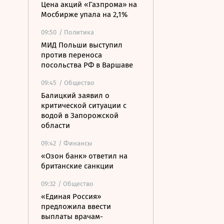
Цена акций «Газпрома» на
Мосбирже упала на 2,1%
09:50
/ Политика
МИД Польши выступил
против переноса
посольства РФ в Варшаве
09:45
/ Общество
Балицкий заявил о
критической ситуации с
водой в Запорожской
области
09:42
/ Финансы
«Озон банк» ответил на
британские санкции
09:32
/ Общество
«Единая Россия»
предложила ввести
выплаты врачам-