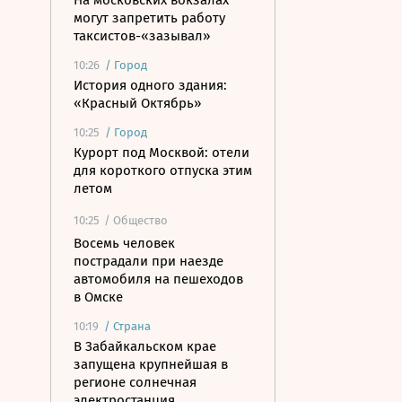
На московских вокзалах
могут запретить работу
таксистов-«зазывал»
10:26
/
Город
История одного здания:
«Красный Октябрь»
10:25
/
Город
Курорт под Москвой: отели
для короткого отпуска этим
летом
10:25
/ Общество
Восемь человек
пострадали при наезде
автомобиля на пешеходов
в Омске
10:19
/
Страна
В Забайкальском крае
запущена крупнейшая в
регионе солнечная
электростанция