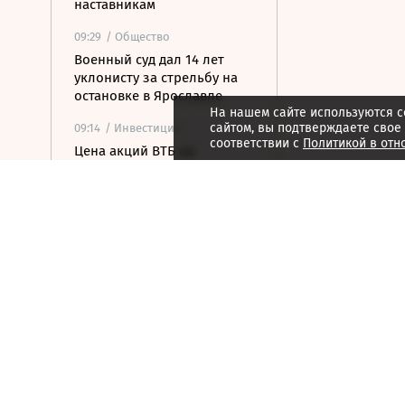
наставникам
09:29
/ Общество
Военный суд дал 14 лет
уклонисту за стрельбу на
остановке в Ярославле
На нашем сайте используются c
сайтом, вы подтверждаете свое
09:14
/ Инвестиции
соответствии с
Политикой в отн
Цена акций ВТБ на
Мосбирже упала на 2%
09:09
/ Бизнес
ФАС признала рекламу
«Фонбет ТВ»
ненадлежащей из-за
образа тренера
09:05
/ Инвестиции
СД «Яндекса»
рекомендовал выплату
дивидендов в размере 110
рублей на акцию