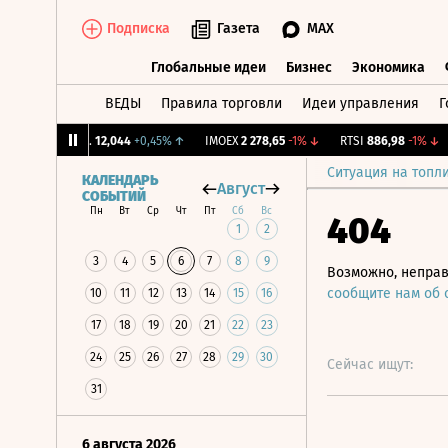
Подписка
Газета
MAX
Глобальные идеи
Бизнес
Экономика
ВЕДЫ
Правила торговли
Идеи управления
Г
Глобальные идеи
Бизнес
Экономик
CNY Бирж.
12,044
+0,45%
↑
IMOEX
2 278,65
-1%
↓
RTSI
886,98
-1%
↓
R
Ситуация на топл
КАЛЕНДАРЬ
Август
СОБЫТИЙ
Пн
Вт
Ср
Чт
Пт
Сб
Вс
404
1
2
3
4
5
6
7
8
9
Возможно, неправ
сообщите нам об
10
11
12
13
14
15
16
17
18
19
20
21
22
23
24
25
26
27
28
29
30
Сейчас ищут:
31
6 августа 2026