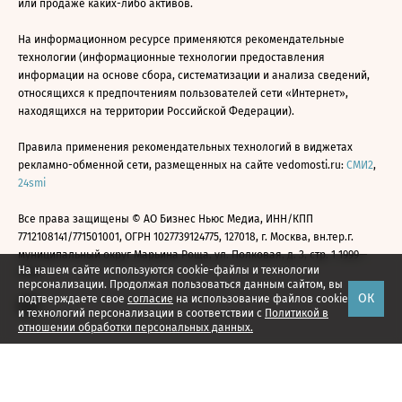
или продаже каких-либо активов.
На информационном ресурсе применяются рекомендательные
технологии (информационные технологии предоставления
информации на основе сбора, систематизации и анализа сведений,
относящихся к предпочтениям пользователей сети «Интернет»,
находящихся на территории Российской Федерации).
Правила применения рекомендательных технологий в виджетах
рекламно-обменной сети, размещенных на сайте vedomosti.ru:
СМИ2
,
24smi
Все права защищены © АО Бизнес Ньюс Медиа, ИНН/КПП
7712108141/771501001, ОГРН 1027739124775, 127018, г. Москва, вн.тер.г.
муниципальный округ Марьина Роща, ул. Полковая, д. 3, стр. 1 1999—
На нашем сайте используются cookie-файлы и технологии
2026
персонализации. Продолжая пользоваться данным сайтом, вы
ОК
подтверждаете свое
согласие
на использование файлов cookie
и технологий персонализации в соответствии с
Политикой в
отношении обработки персональных данных.