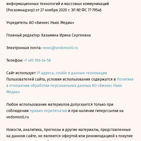
информационных технологий и массовых коммуникаций
(Роскомнадзор) от 27 ноября 2020 г. ЭЛ № ФС 77-79546
Учредитель: АО «Бизнес Ньюс Медиа»
Главный редактор: Казьмина Ирина Сергеевна
Электронная почта:
news@vedomosti.ru
Телефон:
+7 495 956-34-58
Сайт использует
IP адреса, cookie и данные геолокации
Пользователей сайта, условия использования содержатся в
Политике
в отношении обработки персональных данных АО «Бизнес Ньюс
Медиа»
Любое использование материалов допускается только при
соблюдении
правил перепечатки
и при наличии гиперссылки на
vedomosti.ru
Новости, аналитика, прогнозы и другие материалы, представленные
на данном сайте, не являются офертой или рекомендацией к покупке