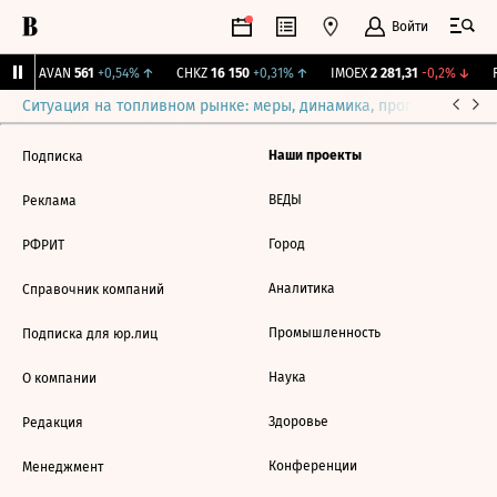
Войти
↑
AVAN
561
+0,54%
↑
CHKZ
16 150
+0,31%
↑
IMOEX
2 281,31
-0,2%
↓
R
Ситуация на топливном рынке: меры, динамика, прогнозы
Выб
Наши проекты
Подписка
ВЕДЫ
Реклама
Город
РФРИТ
Аналитика
Справочник компаний
Промышленность
Подписка для юр.лиц
Наука
О компании
Здоровье
Редакция
Конференции
Менеджмент