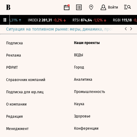
Войти
239
+1,31%
↑
IMOEX
2 281,31
-0,2%
↓
RTSI
874,64
-1,12%
↓
RGBI
115,18
-0,
Ситуация на топливном рынке: меры, динамика, прогнозы
Выб
Наши проекты
Подписка
ВЕДЫ
Реклама
Город
РФРИТ
Аналитика
Справочник компаний
Промышленность
Подписка для юр.лиц
Наука
О компании
Здоровье
Редакция
Конференции
Менеджмент