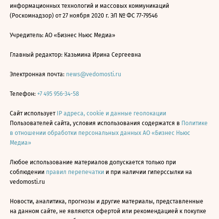
информационных технологий и массовых коммуникаций
(Роскомнадзор) от 27 ноября 2020 г. ЭЛ № ФС 77-79546
Учредитель: АО «Бизнес Ньюс Медиа»
Главный редактор: Казьмина Ирина Сергеевна
Электронная почта:
news@vedomosti.ru
Телефон:
+7 495 956-34-58
Сайт использует
IP адреса, cookie и данные геолокации
Пользователей сайта, условия использования содержатся в
Политике
в отношении обработки персональных данных АО «Бизнес Ньюс
Медиа»
Любое использование материалов допускается только при
соблюдении
правил перепечатки
и при наличии гиперссылки на
vedomosti.ru
Новости, аналитика, прогнозы и другие материалы, представленные
на данном сайте, не являются офертой или рекомендацией к покупке