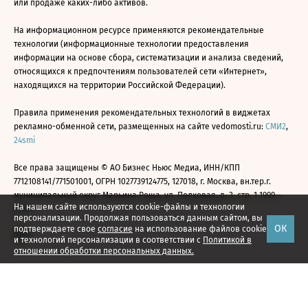
или продаже каких-либо активов.
На информационном ресурсе применяются рекомендательные
технологии (информационные технологии предоставления
информации на основе сбора, систематизации и анализа сведений,
относящихся к предпочтениям пользователей сети «Интернет»,
находящихся на территории Российской Федерации).
Правила применения рекомендательных технологий в виджетах
рекламно-обменной сети, размещенных на сайте vedomosti.ru:
СМИ2
,
24smi
Все права защищены © АО Бизнес Ньюс Медиа, ИНН/КПП
7712108141/771501001, ОГРН 1027739124775, 127018, г. Москва, вн.тер.г.
муниципальный округ Марьина Роща, ул. Полковая, д. 3, стр. 1 1999—
На нашем сайте используются cookie-файлы и технологии
2026
персонализации. Продолжая пользоваться данным сайтом, вы
ОК
подтверждаете свое
согласие
на использование файлов cookie
и технологий персонализации в соответствии с
Политикой в
отношении обработки персональных данных.