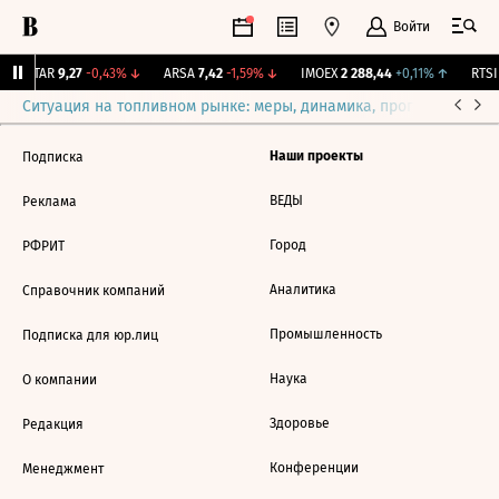
Войти
UTAR
9,27
-0,43%
↓
ARSA
7,42
-1,59%
↓
IMOEX
2 288,44
+0,11%
↑
RTSI
Ситуация на топливном рынке: меры, динамика, прогнозы
Выб
Наши проекты
Подписка
ВЕДЫ
Реклама
Город
РФРИТ
Аналитика
Справочник компаний
Промышленность
Подписка для юр.лиц
Наука
О компании
Здоровье
Редакция
Конференции
Менеджмент