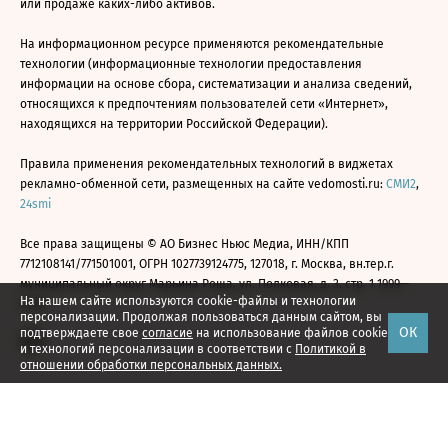
или продаже каких-либо активов.
На информационном ресурсе применяются рекомендательные
технологии (информационные технологии предоставления
информации на основе сбора, систематизации и анализа сведений,
относящихся к предпочтениям пользователей сети «Интернет»,
находящихся на территории Российской Федерации).
Правила применения рекомендательных технологий в виджетах
рекламно-обменной сети, размещенных на сайте vedomosti.ru:
СМИ2
,
24smi
Все права защищены © АО Бизнес Ньюс Медиа, ИНН/КПП
7712108141/771501001, ОГРН 1027739124775, 127018, г. Москва, вн.тер.г.
муниципальный округ Марьина Роща, ул. Полковая, д. 3, стр. 1 1999—
На нашем сайте используются cookie-файлы и технологии
2026
персонализации. Продолжая пользоваться данным сайтом, вы
ОК
подтверждаете свое
согласие
на использование файлов cookie
и технологий персонализации в соответствии с
Политикой в
отношении обработки персональных данных.