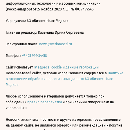
информационных технологий и массовых коммуникаций
(Роскомнадзор) от 27 ноября 2020 г. ЭЛ № ФС 77-79546
Учредитель: АО «Бизнес Ньюс Медиа»
Главный редактор: Казьмина Ирина Сергеевна
Электронная почта:
news@vedomosti.ru
Телефон:
+7 495 956-34-58
Сайт использует
IP адреса, cookie и данные геолокации
Пользователей сайта, условия использования содержатся в
Политике
в отношении обработки персональных данных АО «Бизнес Ньюс
Медиа»
Любое использование материалов допускается только при
соблюдении
правил перепечатки
и при наличии гиперссылки на
vedomosti.ru
Новости, аналитика, прогнозы и другие материалы, представленные
на данном сайте, не являются офертой или рекомендацией к покупке