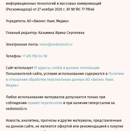
информационных технологий и массовых коммуникаций
(Роскомнадзор) от 27 ноября 2020 г. ЭЛ № ФС 77-79546
Учредитель: АО «Бизнес Ньюс Медиа»
Главный редактор: Казьмина Ирина Сергеевна
Электронная почта:
news@vedomosti.ru
Телефон:
+7 495 956-34-58
Сайт использует
IP адреса, cookie и данные геолокации
Пользователей сайта, условия использования содержатся в
Политике
в отношении обработки персональных данных АО «Бизнес Ньюс
Медиа»
Любое использование материалов допускается только при
соблюдении
правил перепечатки
и при наличии гиперссылки на
vedomosti.ru
Новости, аналитика, прогнозы и другие материалы, представленные
на данном сайте, не являются офертой или рекомендацией к покупке