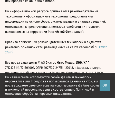
или продаже каких-либо активов.
На информационном ресурсе применяются рекомендательные
технологии (информационные технологии предоставления
информации на основе сбора, систематизации и анализа сведений,
относящихся к предпочтениям пользователей сети «Интернет»,
находящихся на территории Российской Федерации).
Правила применения рекомендательных технологий в виджетах
рекламно-обменной сети, размещенных на сайте vedomosti.ru:
СМИ2
,
24smi
Все права защищены © АО Бизнес Ньюс Медиа, ИНН/КПП
7712108141/771501001, ОГРН 1027739124775, 127018, г. Москва, вн.тер.г.
муниципальный округ Марьина Роща, ул. Полковая, д. 3, стр. 1 1999—
На нашем сайте используются cookie-файлы и технологии
2026
персонализации. Продолжая пользоваться данным сайтом, вы
ОК
подтверждаете свое
согласие
на использование файлов cookie
и технологий персонализации в соответствии с
Политикой в
отношении обработки персональных данных.