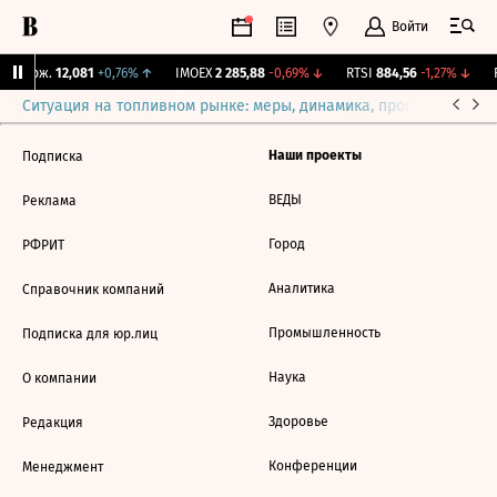
Войти
Y Бирж.
12,081
+0,76%
↑
IMOEX
2 285,88
-0,69%
↓
RTSI
884,56
-1,27%
↓
R
Ситуация на топливном рынке: меры, динамика, прогнозы
Выб
Наши проекты
Подписка
ВЕДЫ
Реклама
Город
РФРИТ
Аналитика
Справочник компаний
Промышленность
Подписка для юр.лиц
Наука
О компании
Здоровье
Редакция
Конференции
Менеджмент