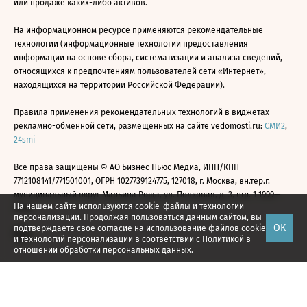
или продаже каких-либо активов.
На информационном ресурсе применяются рекомендательные
технологии (информационные технологии предоставления
информации на основе сбора, систематизации и анализа сведений,
относящихся к предпочтениям пользователей сети «Интернет»,
находящихся на территории Российской Федерации).
Правила применения рекомендательных технологий в виджетах
рекламно-обменной сети, размещенных на сайте vedomosti.ru:
СМИ2
,
24smi
Все права защищены © АО Бизнес Ньюс Медиа, ИНН/КПП
7712108141/771501001, ОГРН 1027739124775, 127018, г. Москва, вн.тер.г.
муниципальный округ Марьина Роща, ул. Полковая, д. 3, стр. 1 1999—
На нашем сайте используются cookie-файлы и технологии
2026
персонализации. Продолжая пользоваться данным сайтом, вы
ОК
подтверждаете свое
согласие
на использование файлов cookie
и технологий персонализации в соответствии с
Политикой в
отношении обработки персональных данных.