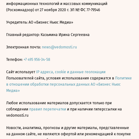
информационных технологий и массовых коммуникаций
(Роскомнадзор) от 27 ноября 2020 г. ЭЛ № ФС 77-79546
Учредитель: АО «Бизнес Ньюс Медиа»
Главный редактор: Казьмина Ирина Сергеевна
Электронная почта:
news@vedomosti.ru
Телефон:
+7 495 956-34-58
Сайт использует
IP адреса, cookie и данные геолокации
Пользователей сайта, условия использования содержатся в
Политике
в отношении обработки персональных данных АО «Бизнес Ньюс
Медиа»
Любое использование материалов допускается только при
соблюдении
правил перепечатки
и при наличии гиперссылки на
vedomosti.ru
Новости, аналитика, прогнозы и другие материалы, представленные
на данном сайте, не являются офертой или рекомендацией к покупке