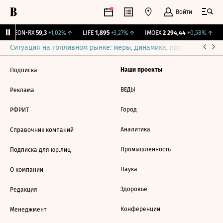
Войти
VEON-RX
59,3
+1,02%
↑
LIFE
1,895
+3,27%
↑
IMOEX
2 294,44
+0,58%
↑
Ситуация на топливном рынке: меры, динамика, прогнозы
Выб
Наши проекты
Подписка
ВЕДЫ
Реклама
Город
РФРИТ
Аналитика
Справочник компаний
Промышленность
Подписка для юр.лиц
Наука
О компании
Здоровье
Редакция
Конференции
Менеджмент