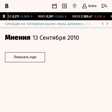
Войти
RGSS
0,211
+0,86%
↑
MRKS
0,391
+0,64%
↑
IMOEX
2 280,47
-0,24%
↓
RT
Ситуация на топливном рынке: меры, динамика, прогнозы
Выб
Мнения
13 Сентября 2010
Показать еще