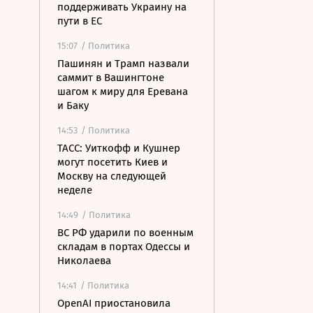
поддерживать Украину на
пути в ЕС
15:07
/ Политика
Пашинян и Трамп назвали
саммит в Вашингтоне
шагом к миру для Еревана
и Баку
14:53
/ Политика
ТАСС: Уиткофф и Кушнер
могут посетить Киев и
Москву на следующей
неделе
14:49
/ Политика
ВС РФ ударили по военным
складам в портах Одессы и
Николаева
14:41
/ Политика
OpenAI приостановила