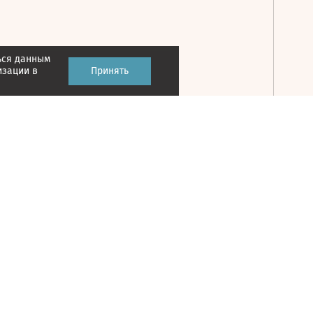
ься данным
Принять
изации в