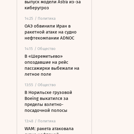
выпуск модели Astra из-за
киберугроз
14:25
/ Политика
ОАЭ обвинили Иран в
ракетной атаке на судно
нефтекомпании ADNOC
14:15
/ Общество
В «Шереметьево»
опоздавшие на рейс
пассажирки выбежали на
летное поле
13:55
/ Общество
В Норильске грузовой
Boeing выкатился за
пределы взлетно-
посадочной полосы
13:48
/ Политика
WAM: ракета атаковала