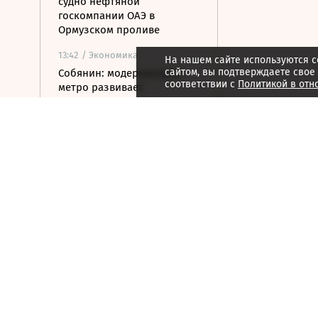
судно нефтяной
госкомпании ОАЭ в
Ормузском проливе
13:42
/ Экономика
На нашем сайте используются c
сайтом, вы подтверждаете свое
Собянин: модернизация
соответствии с
Политикой в отн
метро развивает
транспортное
машиностроение в России
13:30
/ Общество
Москвичей предупредили о
снижении температуры
после жары
13:19
/ Политика
У берегов Италии
обнаружили корабль
времен Древнего Рима с
амфорами на борту
13:13
/
ESG
Грибы, включая мухоморы,