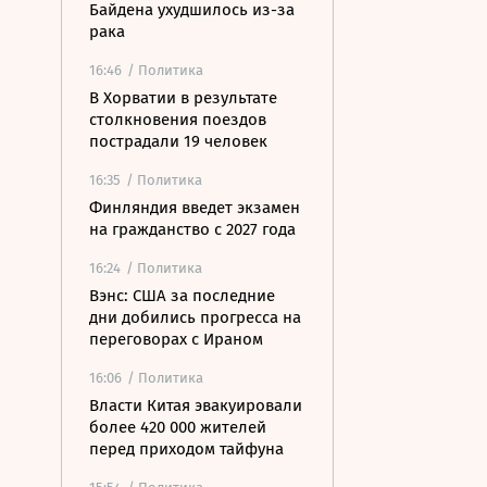
Байдена ухудшилось из-за
рака
16:46
/ Политика
В Хорватии в результате
столкновения поездов
пострадали 19 человек
16:35
/ Политика
Финляндия введет экзамен
на гражданство с 2027 года
16:24
/ Политика
Вэнс: США за последние
дни добились прогресса на
переговорах с Ираном
16:06
/ Политика
Власти Китая эвакуировали
более 420 000 жителей
перед приходом тайфуна