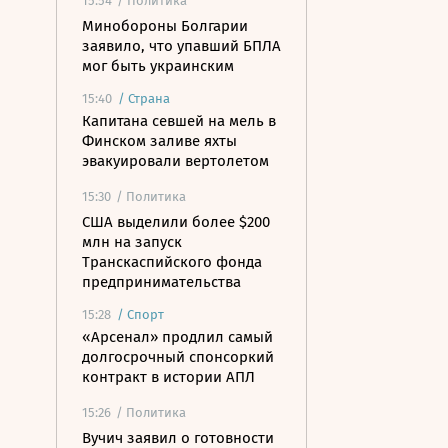
15:54
/ Политика
Минобороны Болгарии
заявило, что упавший БПЛА
мог быть украинским
15:40
/
Страна
Капитана севшей на мель в
Финском заливе яхты
эвакуировали вертолетом
15:30
/ Политика
США выделили более $200
млн на запуск
Транскаспийского фонда
предпринимательства
15:28
/
Спорт
«Арсенал» продлил самый
долгосрочный спонсоркий
контракт в истории АПЛ
15:26
/ Политика
Вучич заявил о готовности