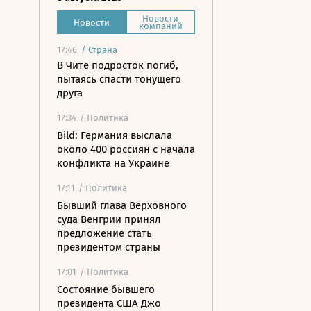
Новости
Новости
компаний
17:46
/
Страна
В Чите подросток погиб,
пытаясь спасти тонущего
друга
17:34
/ Политика
Bild: Германия выслала
около 400 россиян с начала
конфликта на Украине
17:11
/ Политика
Бывший глава Верховного
суда Венгрии принял
предложение стать
президентом страны
17:01
/ Политика
Состояние бывшего
президента США Джо