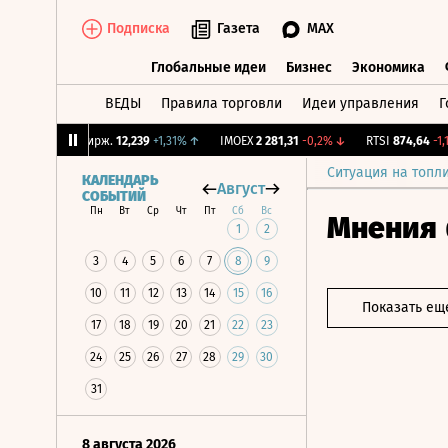
Подписка
Газета
MAX
Глобальные идеи
Бизнес
Экономика
ВЕДЫ
Правила торговли
Идеи управления
Г
Глобальные идеи
Бизнес
Экономик
%
↑
CNY Бирж.
12,239
+1,31%
↑
IMOEX
2 281,31
-0,2%
↓
RTSI
874,64
-1,12%
Ситуация на топл
КАЛЕНДАРЬ
Август
СОБЫТИЙ
Пн
Вт
Ср
Чт
Пт
Сб
Вс
Мнения
1
2
3
4
5
6
7
8
9
10
11
12
13
14
15
16
Показать ещ
17
18
19
20
21
22
23
24
25
26
27
28
29
30
31
8 августа 2026