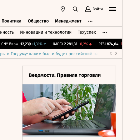
Войти
Политика
Общество
Менеджмент
нность
Инновации и технологии
Техуспех
ть
Политика
Общество
Менеджмент
Y Бирж.
12,239
+1,31%
↑
IMOEX
2 281,31
-0,2%
↓
RTSI
874,64
-1,12%
↓
RGB
ры в Госдуму: каким был и будет российский парламент
Война н
Ведомости. Правила торговли