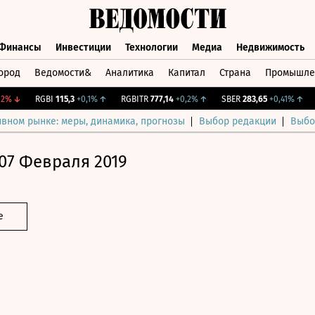
Финансы
Инвестиции
Технологии
Медиа
Недвижимость
ород
Ведомости&
Аналитика
Капитал
Страна
Промышле
а
Финансы
Инвестиции
Технологии
Медиа
Недвижимос
↓
RGBI
115,3
+0,1%
↑
RGBITR
777,14
+0,2%
↑
SBER
283,65
+0,41%
↑
CN
ивном рынке: меры, динамика, прогнозы
Выбор редакции
Выбо
07 Февраля 2019
е