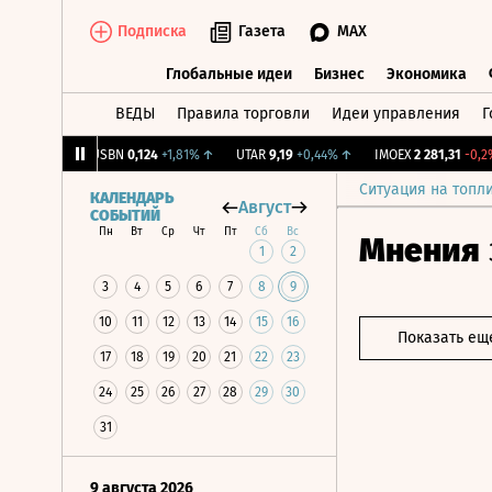
Подписка
Газета
MAX
Глобальные идеи
Бизнес
Экономика
ВЕДЫ
Правила торговли
Идеи управления
Г
Глобальные идеи
Бизнес
Экономик
+1,31%
↑
USBN
0,124
+1,81%
↑
UTAR
9,19
+0,44%
↑
IMOEX
2 281,31
-0,2%
↓
Ситуация на топл
КАЛЕНДАРЬ
Август
СОБЫТИЙ
Пн
Вт
Ср
Чт
Пт
Сб
Вс
Мнения
1
2
3
4
5
6
7
8
9
10
11
12
13
14
15
16
Показать ещ
17
18
19
20
21
22
23
24
25
26
27
28
29
30
31
9 августа 2026