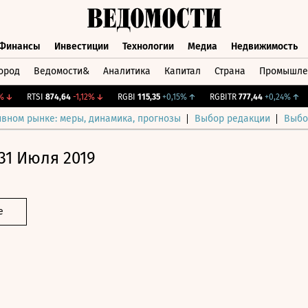
Финансы
Инвестиции
Технологии
Медиа
Недвижимость
ород
Ведомости&
Аналитика
Капитал
Страна
Промышле
а
Финансы
Инвестиции
Технологии
Медиа
Недвижимос
RTSI
874,64
-1,12%
↓
RGBI
115,35
+0,15%
↑
RGBITR
777,44
+0,24%
↑
C
ивном рынке: меры, динамика, прогнозы
Выбор редакции
Выбо
31 Июля 2019
е