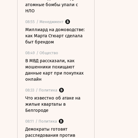
атомные бомбы упали с
НЛО
08:55
/ Менеджмент
Миллиард на домоводстве:
как Марта Стюарт сделала
быт брендом
08:49
/ Общество
В МВД рассказали, как
мошенники похищают
данные карт при покупках
онлайн
08:33
/ Политика
Что известно об атаке на
жилые кварталы в
Белгороде
08:11
/ Политика
Демократы готовят
расследования против