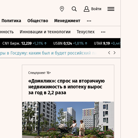
Войти
Политика
Общество
Менеджмент
нность
Инновации и технологии
Техуспех
ть
Политика
Общество
Менеджмент
NY Бирж.
12,239
+1,31%
↑
USBN
0,124
+1,81%
↑
UTAR
9,19
+0,44%
↑
IMOEX
ры в Госдуму: каким был и будет российский парламент
Война н
Спецпроект 16+
«Домклик»: спрос на вторичную
недвижимость в ипотеку вырос
за год в 2,2 раза