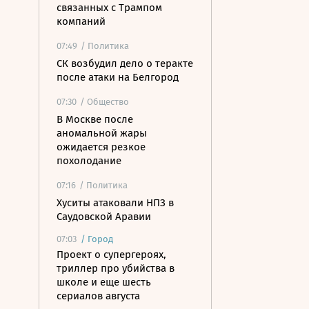
связанных с Трампом
компаний
07:49
/ Политика
СК возбудил дело о теракте
после атаки на Белгород
07:30
/ Общество
В Москве после
аномальной жары
ожидается резкое
похолодание
07:16
/ Политика
Хуситы атаковали НПЗ в
Саудовской Аравии
07:03
/
Город
Проект о супергероях,
триллер про убийства в
школе и еще шесть
сериалов августа