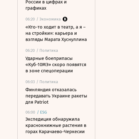
России в цифрах и
графиках
06:20
/ Экономика
«Кто-то ходит в театр, а я –
на стройки»: карьера и
взгляды Марата Хуснуллина
06:20
/ Политика
Ударные боеприпасы
«Куб-10МЭ» скоро появятся
в зоне спецоперации
06:03
/ Политика
Финляндия отказалась
передавать Украине ракеты
для Patriot
06:00
/
ESG
Экспедиция обнаружила
краснокнижные растения в
горах Карачаево-Черкесии