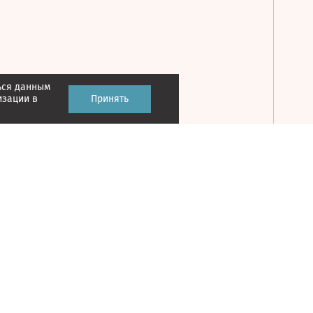
ься данным
Принять
изации в