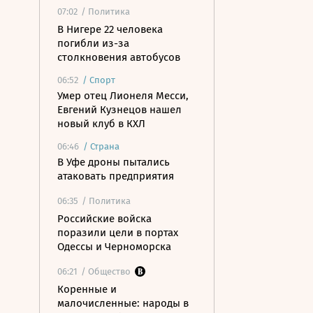
07:02
/ Политика
В Нигере 22 человека
погибли из-за
столкновения автобусов
06:52
/
Спорт
Умер отец Лионеля Месси,
Евгений Кузнецов нашел
новый клуб в КХЛ
06:46
/
Страна
В Уфе дроны пытались
атаковать предприятия
06:35
/ Политика
Российские войска
поразили цели в портах
Одессы и Черноморска
06:21
/ Общество
Коренные и
малочисленные: народы в