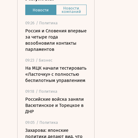
Новости
Новости
компаний
09:26
/ Политика
Россия и Словения впервые
за четыре года
возобновили контакты
парламентов
09:23
/ Бизнес
На МЦК начали тестировать
«Ласточку» с полностью
беспилотным управлением
09:18
/ Политика
Российские войска заняли
Васютинское и Торецкое в
ДНР
09:05
/ Политика
Захарова: японские
политики делают вид, что