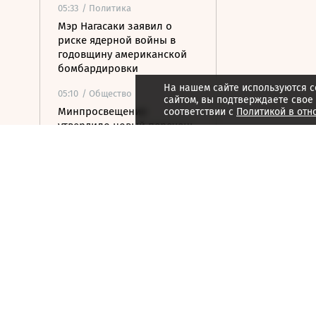
05:33
/ Политика
Мэр Нагасаки заявил о
риске ядерной войны в
годовщину американской
бомбардировки
На нашем сайте используются c
05:10
/ Общество
сайтом, вы подтверждаете свое
Минпросвещения
соответствии с
Политикой в отн
утвердило новый перечень
учебников
04:30
/ Политика
Ночью над Россией сбито
153 дрона ВСУ
04:26
/ Стиль жизни
На бис: последние
концерты культовых групп
04:25
/ Общество
Смертельный трюк: как
Элиша Отис сделал лифт