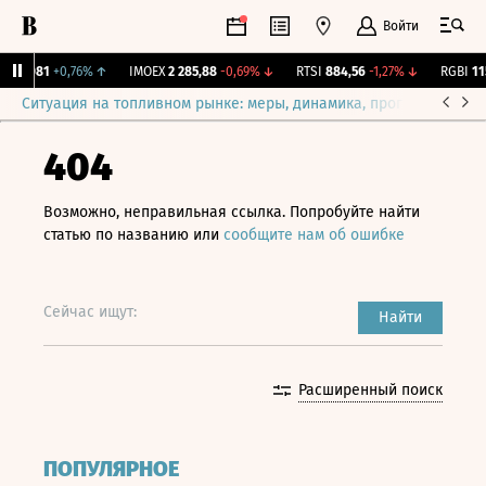
Войти
12,081
+0,76%
↑
IMOEX
2 285,88
-0,69%
↓
RTSI
884,56
-1,27%
↓
RGBI
115,
Ситуация на топливном рынке: меры, динамика, прогнозы
Выб
404
Возможно, неправильная ссылка. Попробуйте найти
статью по названию или
сообщите нам об ошибке
Сейчас ищут:
Найти
Расширенный поиск
ПОПУЛЯРНОЕ