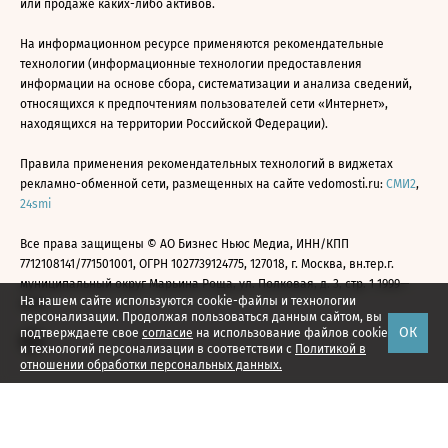
или продаже каких-либо активов.
На информационном ресурсе применяются рекомендательные
технологии (информационные технологии предоставления
информации на основе сбора, систематизации и анализа сведений,
относящихся к предпочтениям пользователей сети «Интернет»,
находящихся на территории Российской Федерации).
Правила применения рекомендательных технологий в виджетах
рекламно-обменной сети, размещенных на сайте vedomosti.ru:
СМИ2
,
24smi
Все права защищены © АО Бизнес Ньюс Медиа, ИНН/КПП
7712108141/771501001, ОГРН 1027739124775, 127018, г. Москва, вн.тер.г.
муниципальный округ Марьина Роща, ул. Полковая, д. 3, стр. 1 1999—
На нашем сайте используются cookie-файлы и технологии
2026
персонализации. Продолжая пользоваться данным сайтом, вы
ОК
подтверждаете свое
согласие
на использование файлов cookie
и технологий персонализации в соответствии с
Политикой в
отношении обработки персональных данных.