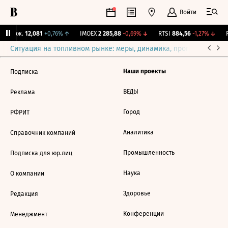
Войти
Y Бирж.
12,081
+0,76%
↑
IMOEX
2 285,88
-0,69%
↓
RTSI
884,56
-1,27%
↓
R
Ситуация на топливном рынке: меры, динамика, прогнозы
Выб
Наши проекты
Подписка
ВЕДЫ
Реклама
Город
РФРИТ
Аналитика
Справочник компаний
Промышленность
Подписка для юр.лиц
Наука
О компании
Здоровье
Редакция
Конференции
Менеджмент