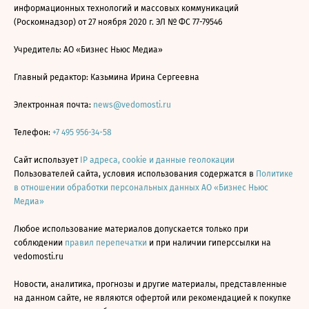
информационных технологий и массовых коммуникаций
(Роскомнадзор) от 27 ноября 2020 г. ЭЛ № ФС 77-79546
Учредитель: АО «Бизнес Ньюс Медиа»
Главный редактор: Казьмина Ирина Сергеевна
Электронная почта:
news@vedomosti.ru
Телефон:
+7 495 956-34-58
Сайт использует
IP адреса, cookie и данные геолокации
Пользователей сайта, условия использования содержатся в
Политике
в отношении обработки персональных данных АО «Бизнес Ньюс
Медиа»
Любое использование материалов допускается только при
соблюдении
правил перепечатки
и при наличии гиперссылки на
vedomosti.ru
Новости, аналитика, прогнозы и другие материалы, представленные
на данном сайте, не являются офертой или рекомендацией к покупке