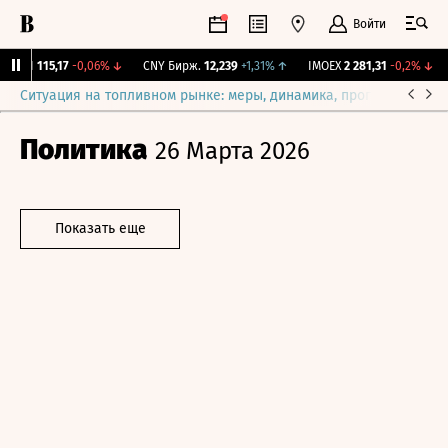
Войти
RGBI
115,17
-0,06%
↓
CNY Бирж.
12,239
+1,31%
↑
IMOEX
2 281,31
-0,2%
↓
Ситуация на топливном рынке: меры, динамика, прогнозы
Выб
Политика
26 Марта 2026
Показать еще