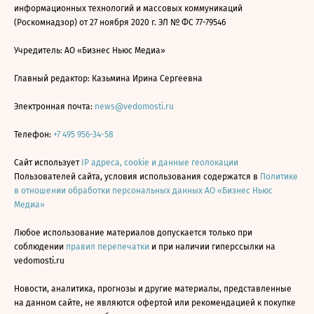
информационных технологий и массовых коммуникаций
(Роскомнадзор) от 27 ноября 2020 г. ЭЛ № ФС 77-79546
Учредитель: АО «Бизнес Ньюс Медиа»
Главный редактор: Казьмина Ирина Сергеевна
Электронная почта:
news@vedomosti.ru
Телефон:
+7 495 956-34-58
Сайт использует
IP адреса, cookie и данные геолокации
Пользователей сайта, условия использования содержатся в
Политике
в отношении обработки персональных данных АО «Бизнес Ньюс
Медиа»
Любое использование материалов допускается только при
соблюдении
правил перепечатки
и при наличии гиперссылки на
vedomosti.ru
Новости, аналитика, прогнозы и другие материалы, представленные
на данном сайте, не являются офертой или рекомендацией к покупке