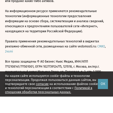
или продаже каких-либо активов.
На информационном ресурсе применяются рекомендательные
технологии (информационные технологии предоставления
информации на основе сбора, систематизации и анализа сведений,
относящихся к предпочтениям пользователей сети «Интернет»,
находящихся на территории Российской Федерации).
Правила применения рекомендательных технологий в виджетах
рекламно-обменной сети, размещенных на сайте vedomosti.ru:
СМИ2
,
24smi
Все права защищены © АО Бизнес Ньюс Медиа, ИНН/КПП
7712108141/771501001, ОГРН 1027739124775, 127018, г. Москва, вн.тер.г.
муниципальный округ Марьина Роща, ул. Полковая, д. 3, стр. 1 1999—
На нашем сайте используются cookie-файлы и технологии
2026
персонализации. Продолжая пользоваться данным сайтом, вы
ОК
подтверждаете свое
согласие
на использование файлов cookie
и технологий персонализации в соответствии с
Политикой в
отношении обработки персональных данных.