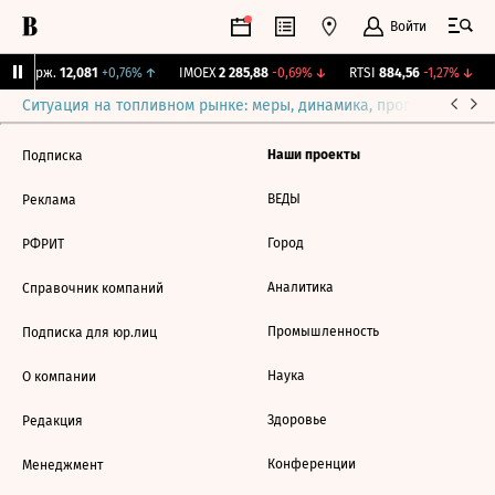
Войти
NY Бирж.
12,081
+0,76%
↑
IMOEX
2 285,88
-0,69%
↓
RTSI
884,56
-1,27%
↓
Ситуация на топливном рынке: меры, динамика, прогнозы
Выб
Наши проекты
Подписка
ВЕДЫ
Реклама
Город
РФРИТ
Аналитика
Справочник компаний
Промышленность
Подписка для юр.лиц
Наука
О компании
Здоровье
Редакция
Конференции
Менеджмент