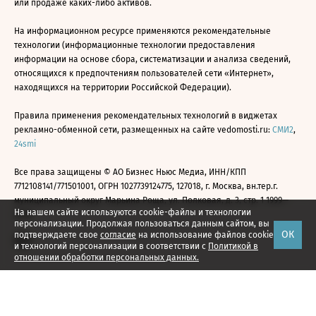
или продаже каких-либо активов.
На информационном ресурсе применяются рекомендательные
технологии (информационные технологии предоставления
информации на основе сбора, систематизации и анализа сведений,
относящихся к предпочтениям пользователей сети «Интернет»,
находящихся на территории Российской Федерации).
Правила применения рекомендательных технологий в виджетах
рекламно-обменной сети, размещенных на сайте vedomosti.ru:
СМИ2
,
24smi
Все права защищены © АО Бизнес Ньюс Медиа, ИНН/КПП
7712108141/771501001, ОГРН 1027739124775, 127018, г. Москва, вн.тер.г.
муниципальный округ Марьина Роща, ул. Полковая, д. 3, стр. 1 1999—
На нашем сайте используются cookie-файлы и технологии
2026
персонализации. Продолжая пользоваться данным сайтом, вы
ОК
подтверждаете свое
согласие
на использование файлов cookie
и технологий персонализации в соответствии с
Политикой в
отношении обработки персональных данных.