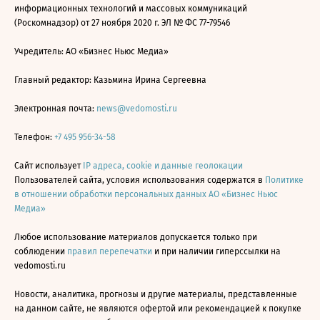
информационных технологий и массовых коммуникаций
(Роскомнадзор) от 27 ноября 2020 г. ЭЛ № ФС 77-79546
Учредитель: АО «Бизнес Ньюс Медиа»
Главный редактор: Казьмина Ирина Сергеевна
Электронная почта:
news@vedomosti.ru
Телефон:
+7 495 956-34-58
Сайт использует
IP адреса, cookie и данные геолокации
Пользователей сайта, условия использования содержатся в
Политике
в отношении обработки персональных данных АО «Бизнес Ньюс
Медиа»
Любое использование материалов допускается только при
соблюдении
правил перепечатки
и при наличии гиперссылки на
vedomosti.ru
Новости, аналитика, прогнозы и другие материалы, представленные
на данном сайте, не являются офертой или рекомендацией к покупке