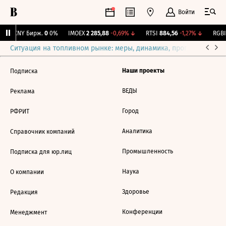
Войти
↓
CNY Бирж.
0
0%
IMOEX
2 285,88
-0,69%
↓
RTSI
884,56
-1,27%
↓
RGBI
Ситуация на топливном рынке: меры, динамика, прогнозы
Выб
Наши проекты
Подписка
ВЕДЫ
Реклама
Город
РФРИТ
Аналитика
Справочник компаний
Промышленность
Подписка для юр.лиц
Наука
О компании
Здоровье
Редакция
Конференции
Менеджмент