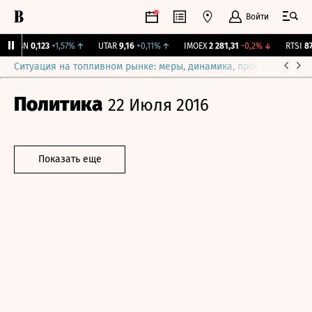
Войти
USBN
0,123
+1,57%
↑
UTAR
9,16
+0,11%
↑
IMOEX
2 281,31
-0,2%
↓
RTSI
874
Ситуация на топливном рынке: меры, динамика, прогнозы
Выб
Политика
22 Июля 2016
Показать еще