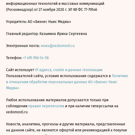
информационных технологий и массовых коммуникаций
(Роскомнадзор) от 27 ноября 2020 г. ЭЛ № ФС 77-79546
Учредитель: АО «Бизнес Ньюс Медиа»
Главный редактор: Казьмина Ирина Сергеевна
Электронная почта:
news@vedomosti.ru
Телефон:
+7 495 956-34-58
Сайт использует
IP адреса, cookie и данные геолокации
Пользователей сайта, условия использования содержатся в
Политике
в отношении обработки персональных данных АО «Бизнес Ньюс
Медиа»
Любое использование материалов допускается только при
соблюдении
правил перепечатки
и при наличии гиперссылки на
vedomosti.ru
Новости, аналитика, прогнозы и другие материалы, представленные
на данном сайте, не являются офертой или рекомендацией к покупке