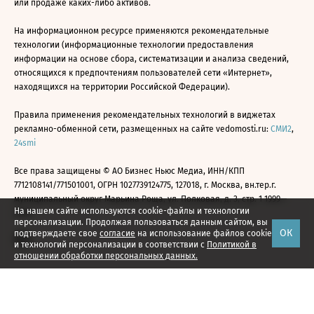
или продаже каких-либо активов.
На информационном ресурсе применяются рекомендательные
технологии (информационные технологии предоставления
информации на основе сбора, систематизации и анализа сведений,
относящихся к предпочтениям пользователей сети «Интернет»,
находящихся на территории Российской Федерации).
Правила применения рекомендательных технологий в виджетах
рекламно-обменной сети, размещенных на сайте vedomosti.ru:
СМИ2
,
24smi
Все права защищены © АО Бизнес Ньюс Медиа, ИНН/КПП
7712108141/771501001, ОГРН 1027739124775, 127018, г. Москва, вн.тер.г.
муниципальный округ Марьина Роща, ул. Полковая, д. 3, стр. 1 1999—
На нашем сайте используются cookie-файлы и технологии
2026
персонализации. Продолжая пользоваться данным сайтом, вы
ОК
подтверждаете свое
согласие
на использование файлов cookie
и технологий персонализации в соответствии с
Политикой в
отношении обработки персональных данных.