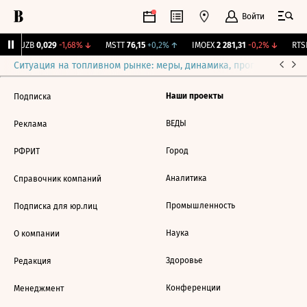
Войти
KUZB
0,029
-1,68%
↓
MSTT
76,15
+0,2%
↑
IMOEX
2 281,31
-0,2%
↓
RTSI
Ситуация на топливном рынке: меры, динамика, прогнозы
Выб
Наши проекты
Подписка
ВЕДЫ
Реклама
Город
РФРИТ
Аналитика
Справочник компаний
Промышленность
Подписка для юр.лиц
Наука
О компании
Здоровье
Редакция
Конференции
Менеджмент